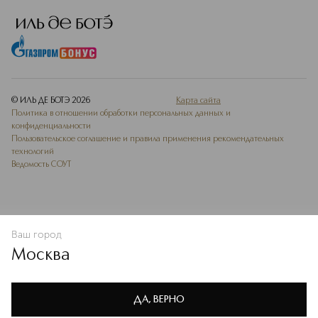
© ИЛЬ ДЕ БОТЭ
2026
Карта сайта
Политика в отношении обработки персональных данных и
конфиденциальности
Пользовательское соглашение и правила применения рекомендательных
технологий
Ведомость СОУТ
Ваш город
В КОРЗИНУ
КУПИТЬ СЕЙЧАС
Москва
Мы используем cookie-файлы и сервисы веб-аналитики. Они
необходимы для улучшения работы сайта. Подробнее –
OK
в
Политике конфиденциальности
ДА, ВЕРНО