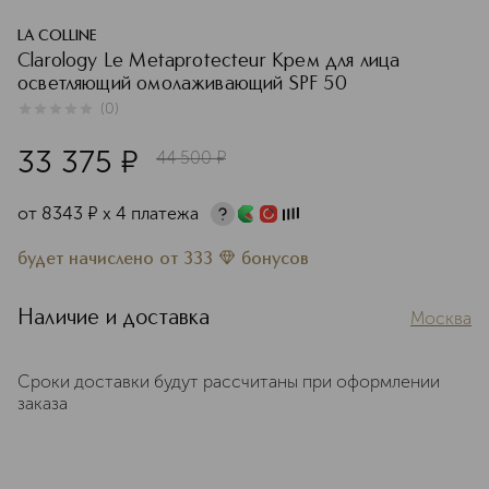
LA COLLINE
Clarology Le Metaprotecteur Крем для лица
осветляющий омолаживающий SPF 50
(
0
)
0
из
5
0
33 375
¤
44 500
¤
от
8343
¤
х 4 платежа
будет начислено
от
333
бонусов
Наличие и доставка
Москва
Сроки доставки будут рассчитаны при оформлении
заказа