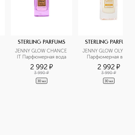
STERLING PARFUMS
STERLING PARFUMS
JENNY GLOW CHANCE 
JENNY GLOW OLYMPIA 
IT Парфюмерная вода
Парфюмерная вода
2 992
¤
2 992
¤
3 990
¤
3 990
¤
30 мл
30 мл