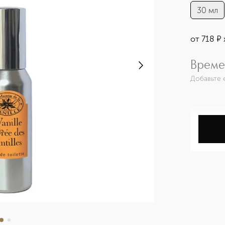
30 мл
от
718
¤
Време
Добавьте 