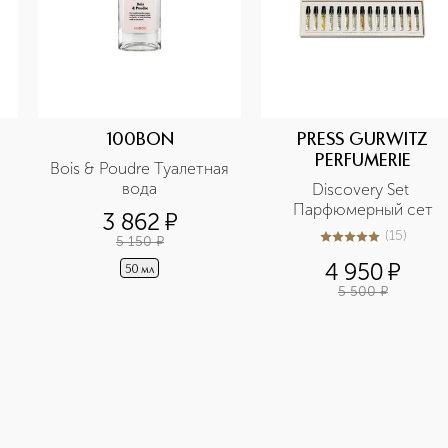
100BON
PRESS GURWITZ
PERFUMERIE
Bois & Poudre Туалетная 
вода
Discovery Set 
Парфюмерный сет
3 862
¤
(
15
)
5 150
¤
5
из
5
15
4 950
¤
50 мл
5 500
¤