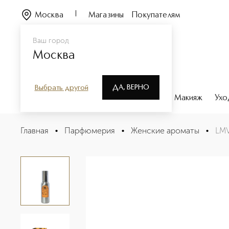
Москва
Магазины
Покупателям
Ваш город
Москва
ДА, ВЕРНО
Выбрать другой
Каталог
Бренды
Парфюмерия
Макияж
Ухо
LMV Vanille Givree d Antilles Туалетная вода Антильская
Главная
•
Парфюмерия
•
Женские ароматы
•
LMV