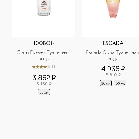
100BON
ESCADA
Glam Flower Туалетная 
Escada Cuba Туалетная 
вода
вода
(
1
)
4 938
¤
4
из
5
1
5 810
¤
3 862
¤
5 150
¤
30 мл
50 мл
50 мл