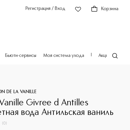
Регистрация / Вход
Корзина
Бьюти-сервисы
Моя система ухода
Акции
Театр
N DE LA VANILLE
anille Givree d Antilles
етная вода Антильская ваниль
(
0
)