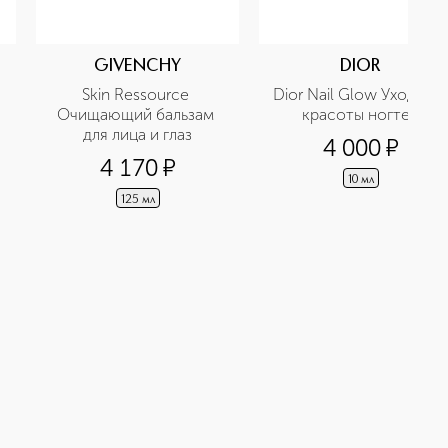
GIVENCHY
DIOR
Skin Ressource 
Dior Nail Glow Уход для 
Очищающий бальзам 
красоты ногтей
для лица и глаз
4 000
¤
4 170
¤
10 мл
125 мл