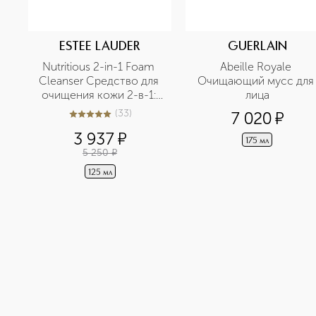
ESTEE LAUDER
GUERLAIN
Nutritious 2-in-1 Foam 
Abeille Royale 
Cleanser Средство для 
Очищающий мусс для 
очищения кожи 2-в-1: 
лица
пенка и маска
(
33
)
7 020
¤
5
из
5
33
3 937
¤
175 мл
5 250
¤
125 мл