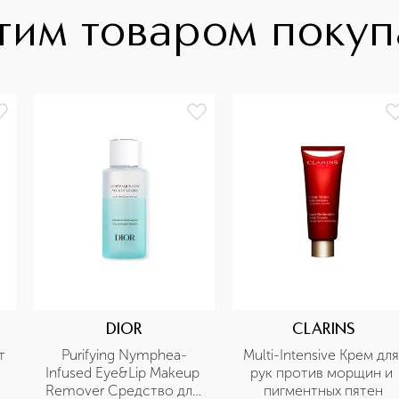
тим товаром поку
DIOR
CLARINS
 
Purifying Nymphea-
Multi-Intensive Крем для 
Infused Eye&Lip Makeup 
рук против морщин и 
Remover Средство для 
пигментных пятен