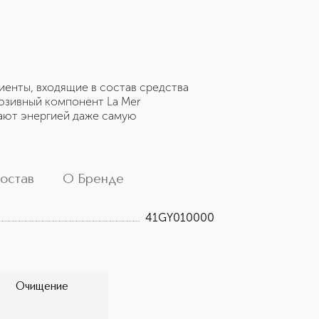
иенты, входящие в состав средства
люзивный компонент La Mer
жают энергией даже самую
остав
О Бренде
41GY010000
Очищение