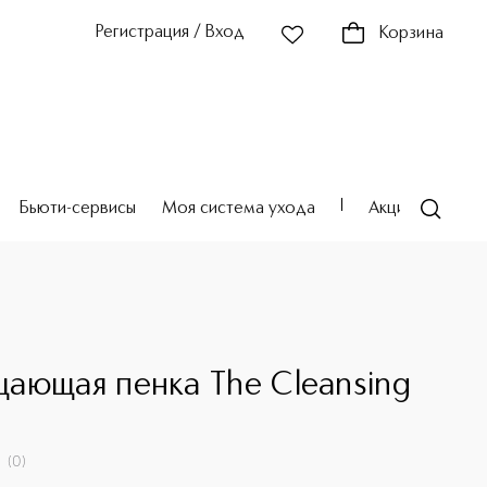
Регистрация / Вход
Корзина
Бьюти-сервисы
Моя система ухода
Акции
Театр
ающая пенка The Cleansing
(
0
)