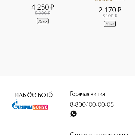
5
из
5
1570
крем-маска для лица 
4 250
¤
2 170
¤
5 000
¤
3 100
¤
75 мл
50 мл
<p class="MsoNormal"><span style="font-size: 12.0pt; lin
Горячая линия
8-800-100-00-05