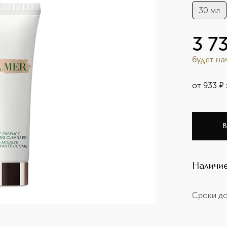
30 мл
3 7
будет н
от
933
¤
В
Наличие
Сроки до