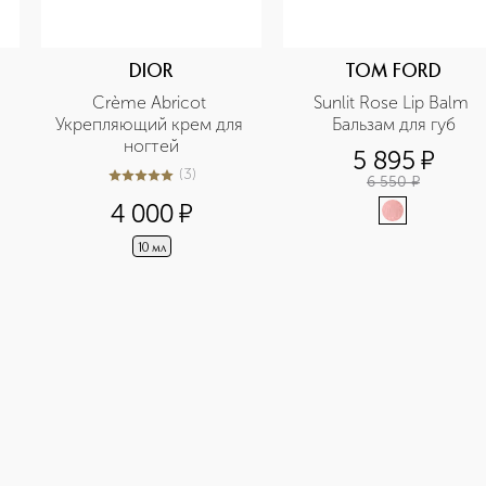
DIOR
TOM FORD
Crème Abricot 
Sunlit Rose Lip Balm 
Укрепляющий крем для 
Бальзам для губ
ногтей
5 895
¤
(
3
)
6 550
¤
5
из
5
3
4 000
¤
10 мл