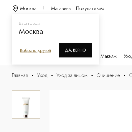
Москва
Магазины
Покупателям
Ваш город
Москва
ДА, ВЕРНО
Выбрать другой
Каталог
Бренды
Парфюмерия
Макияж
Ухо
Очищающая пенка The Cleansing Foam
Главная
•
Уход
•
Уход за лицом
•
Очищение
•
О
Описание
Характеристики