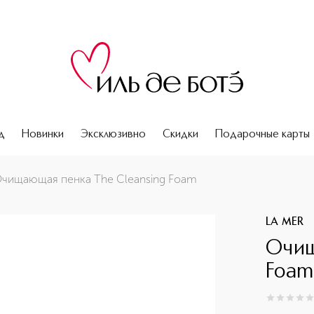
д
Новинки
Эксклюзивно
Скидки
Подарочные карты
чищающая пенка The Cleansing Foam
LA MER
Очищ
Foam
0
из
5
0