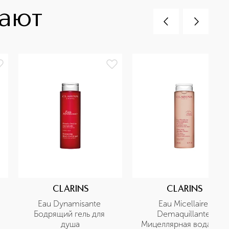
пают
CLARINS
CLARINS
Eau Dynamisante 
Eau Micellaire 
Бодрящий гель для 
Demaquillante 
душа
Мицеллярная вода для 