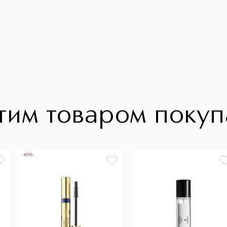
тим товаром поку
-40%