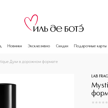
д
Новинки
Эксклюзивно
Скидки
Подарочные карты
tique Духи в дорожном формате
LAB FRA
Myst
форм
0
из
5
0