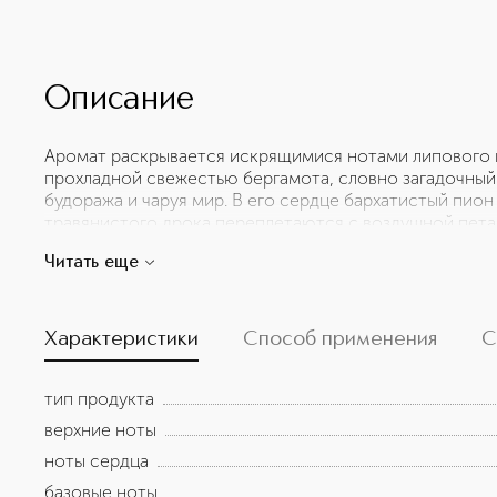
Описание
Аромат раскрывается искрящимися нотами липового ц
прохладной свежестью бергамота, словно загадочный
будоража и чаруя мир. В его сердце бархатистый пион
травянистого дрока переплетаются с воздушной петал
и недосказанных историй.Шлейф звучит мягко и глубо
Читать еще
теплая ваниль, нежный пудровый гелиотроп и благор
неуловимой гармонией, оставляя за собой след, котор
заклинание.
Характеристики
Способ применения
С
тип продукта
верхние ноты
ноты сердца
базовые ноты