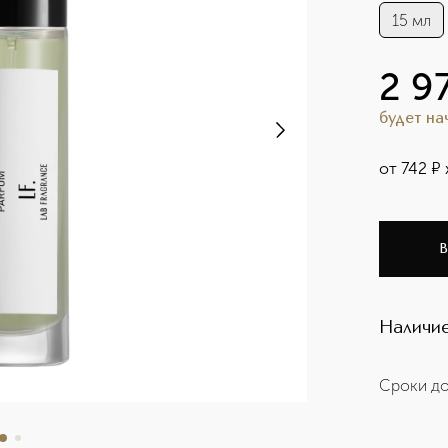
15 мл
2 9
будет н
от
742
¤
В
Наличие
Сроки до