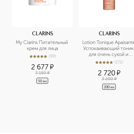
CLARINS
CLARINS
My Clarins Питательный 
Lotion Tonique Apaisante
крем для лица
Успокаивающий тоник 
для очень сухой и 
(
99
)
4.9
из
5
99
чувствительной кожи
(
172
)
5
из
5
172
2 677
¤
2 720
¤
3 150
¤
3 200
¤
50 мл
200 мл