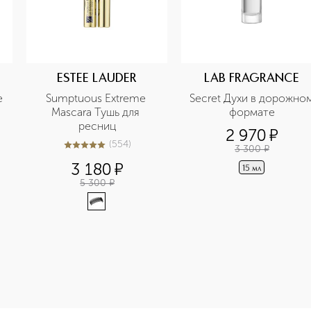
ESTEE LAUDER
LAB FRAGRANCE
 
Sumptuous Extreme 
Secret Духи в дорожном
Mascara Тушь для 
формате
ресниц
2 970
¤
(
554
)
3 300
¤
4.9
из
5
554
3 180
¤
15 мл
5 300
¤