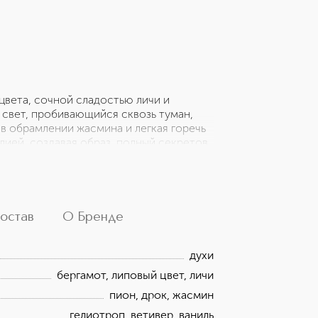
вета, сочной сладостью личи и
 свет, пробивающийся сквозь туман,
 в обрамлении жасмина и легкая горечь
ией, создавая образ, полный секретов
ко, как тень, скрывающая тайну —
одный ветивер наполняют пространство
ый тает в воздухе, как забытое
остав
О Бренде
духи
бергамот, липовый цвет, личи
пион, дрок, жасмин
гелиотроп, ветивер, ваниль