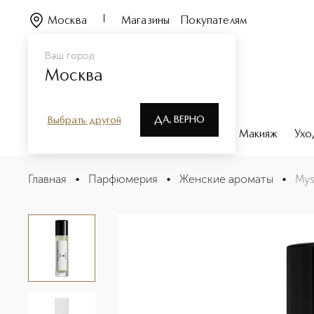
Москва
Магазины
Покупателям
Ваш город
Москва
ДА, ВЕРНО
Выбрать другой
Каталог
Бренды
Парфюмерия
Макияж
Ухо
Mystique Духи в дорожном формате
Главная
•
Парфюмерия
•
Женские ароматы
•
Mys
Описание
Характеристики