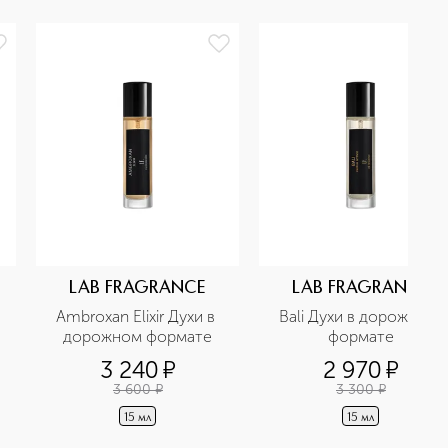
LAB FRAGRANCE
LAB FRAGRANCE
Ambroxan Elixir Духи в 
Bali Духи в дорожном 
дорожном формате
формате
3 240
¤
2 970
¤
3 600
¤
3 300
¤
15 мл
15 мл