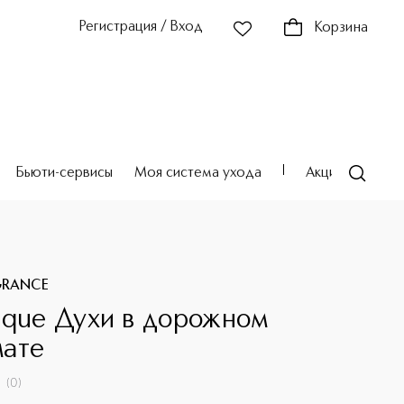
Регистрация / Вход
Корзина
Бьюти-сервисы
Моя система ухода
Акции
Театр
GRANCE
ique Духи в дорожном
ате
(
0
)