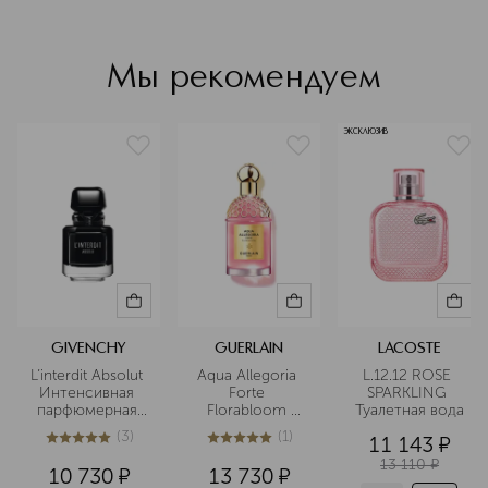
подойдут на каждый день, но не
потеряются и в особенных
моментах.
Мы рекомендуем
Подробнее
ЭКСКЛЮЗИВ
GIVENCHY
GUERLAIN
LACOSTE
L’interdit Absolut 
Aqua Allegoria 
L.12.12 ROSE 
Интенсивная 
Forte 
SPARKLING 
парфюмерная 
Florabloom 
Туалетная вода
вода
Парфюмерная 
(
3
)
(
1
)
11 143
¤
вода
5
из
5
3
5
из
5
1
13 110
¤
10 730
¤
13 730
¤