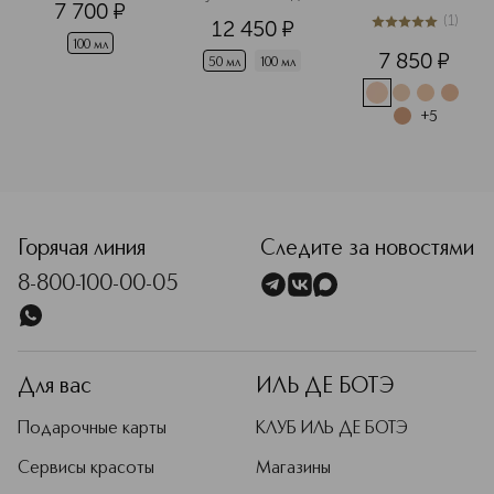
7 700
¤
компактная 
(
1
)
12 450
¤
тональная 
5
из
5
1
основа для 
100 мл
7 850
¤
лица
50 мл
100 мл
+
5
<p class="MsoNormal"><span style="font-size: 12.0pt; lin
Горячая линия
Следите за новостями
8-800-100-00-05
Для вас
ИЛЬ ДЕ БОТЭ
Подарочные карты
КЛУБ ИЛЬ ДЕ БОТЭ
Сервисы красоты
Магазины