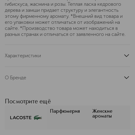
гибискуса, жасмина и розы. Теплая ласка кедрового
дерева и замши придает структуру и элегантность
этому фирменному аромату. *Внешний вид товара и
его упаковки может отличаться от изображений на
сайте. *Производство товара может находиться в
разных странах и отличаться от заявленного на сайте.
Характеристики
страна производства
Франция
артикул
3386460149365
О Бренде
Бренд Lacoste (Лакост) давно
ассоциируется с минимализмом и
спортивной элегантностью. Его
Посмотрите ещё
парфюмерная коллекция
продолжает эту философию:
Парфюмерия
Женские
ароматы
ароматы здесь такие же
продуманные, лёгкие в носке, и при
этом — с ярким характером. Такие