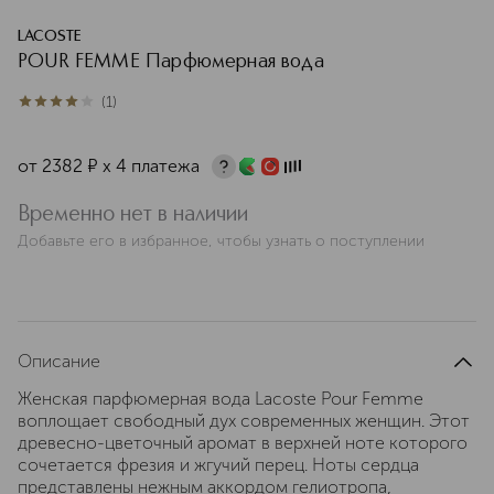
LACOSTE
POUR FEMME Парфюмерная вода
(
1
)
4
из
5
1
от
2382
¤
х 4 платежа
Временно нет в наличии
Добавьте его в избранное, чтобы узнать о поступлении
Описание
Женская парфюмерная вода Lacoste Pour Femme
воплощает свободный дух современных женщин. Этот
древесно-цветочный аромат в верхней ноте которого
сочетается фрезия и жгучий перец. Ноты сердца
представлены нежным аккордом гелиотропа,