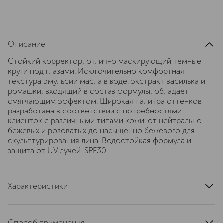
Описание
Стойкий корректор, отлично маскирующий темные
круги под глазами. Исключительно комфортная
текстура эмульсии масла в воде: экстракт василька и
ромашки, входящий в соcтав формулы, обладает
смягчающим эффектом. Широкая палитра оттенков
разработана в соответствии с потребностями
клиенток c различными типами кожи: от нейтрально
бежевых и розоватых до насыщенно бежевого для
скульптурирования лица. Водостойкая формула и
защита от UV лучей. SPF30.
Характеристики
spf
30-50
область применения
лицо
Способ применения