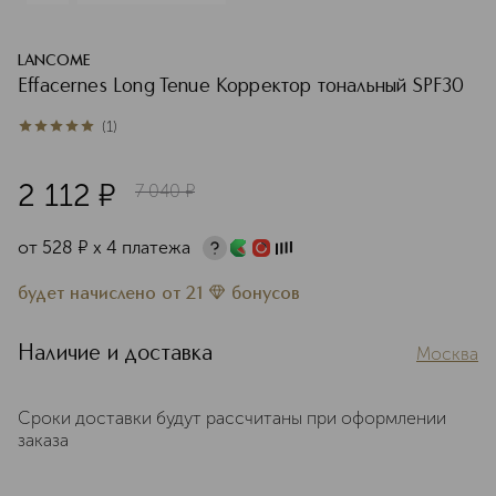
LANCOME
Effacernes Long Tenue Корректор тональный SPF30
(
1
)
5
из
5
1
2 112
¤
7 040
¤
от
528
¤
х 4 платежа
будет начислено
от
21
бонусов
Наличие и доставка
Москва
Сроки доставки будут рассчитаны при оформлении
заказа