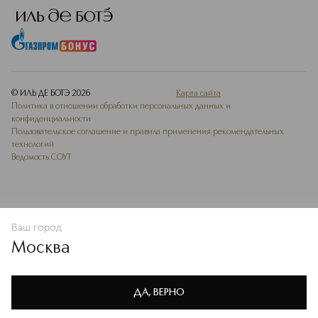
© ИЛЬ ДЕ БОТЭ
2026
Карта сайта
Политика в отношении обработки персональных данных и
конфиденциальности
Пользовательское соглашение и правила применения рекомендательных
технологий
Ведомость СОУТ
Ваш город
В КОРЗИНУ
КУПИТЬ СЕЙЧАС
Москва
Мы используем cookie-файлы и сервисы веб-аналитики. Они
необходимы для улучшения работы сайта. Подробнее –
OK
в
Политике конфиденциальности
ДА, ВЕРНО