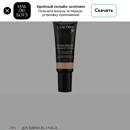
Оригинал 💯 Effacernes Long Tenue Корректор
Удобный онлайн-шоппинг
Скачать
тональный SPF30 купить в интернет магазине
Получите бонусы за первую 
установку приложения!
ИЛЬ ДЕ БОТЭ с доставкой.
Effacernes Long Tenue Корректор тональный SPF30
Описание
Характеристики
-70%
ДОСТАВИМ ЗА 3 ЧАСА