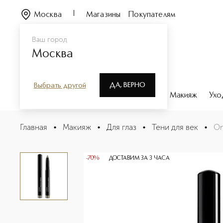
Москва
Магазины
Покупателям
Ваш город
Москва
ДА, ВЕРНО
Выбрать другой
Каталог
Бренды
Парфюмерия
Макияж
Ухо
Ombre Hypnose Stylo Стойкие тени-карандаш для век
Главная
•
Макияж
•
Для глаз
•
Тени для век
•
Om
Описание
Характеристики
-70%
ДОСТАВИМ ЗА 3 ЧАСА