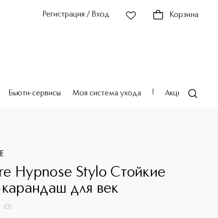
Регистрация / Вход
Корзина
Бьюти-сервисы
Моя система ухода
Акции
Театр
E
e Hypnose Stylo Стойкие
-карандаш для век
(
0
)