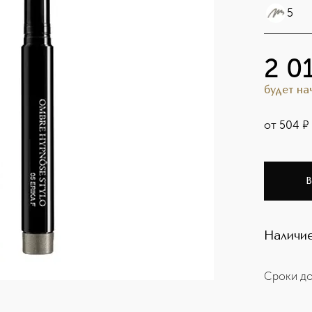
5
2 0
будет н
от
504
¤
В
Наличие
Сроки до