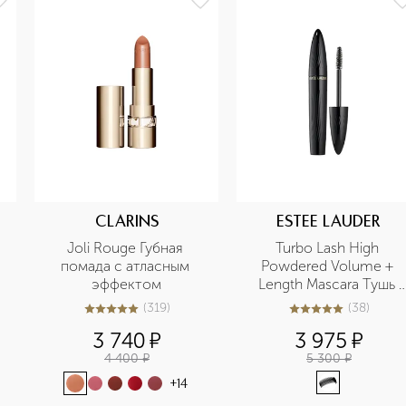
CLARINS
ESTEE LAUDER
Joli Rouge Губная 
Turbo Lash High 
помада с атласным 
Powdered Volume + 
эффектом
Length Mascara Тушь 
для ресниц
(
319
)
(
38
)
4.9
из
5
319
4.9
из
5
38
3 740
¤
3 975
¤
4 400
¤
5 300
¤
+
14