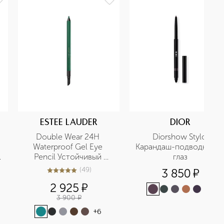
ESTEE LAUDER
DIOR
Double Wear 24H 
Diorshow Stylo 
Waterproof Gel Eye 
Карандаш-подводка для
Pencil Устойчивый 
глаз
гелевый карандаш для 
(
49
)
3 850
¤
5
из
5
49
глаз
2 925
¤
+
8
3 900
¤
+
6