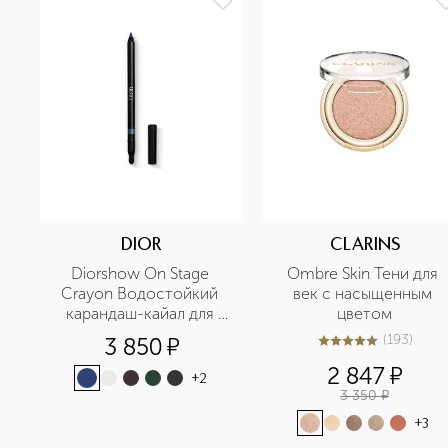
DIOR
CLARINS
Diorshow On Stage 
Ombre Skin Тени для 
Crayon Водостойкий 
век с насыщенным 
карандаш-кайал для 
цветом
глаз
(
193
)
3 850
¤
5
из
5
193
2 847
¤
+
2
3 350
¤
+
3