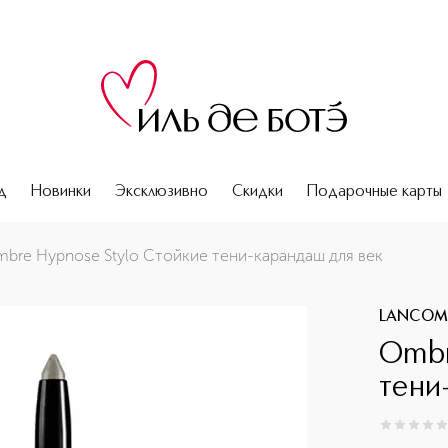
д
Новинки
Эксклюзивно
Скидки
Подарочные карты
bre Hypnose Stylo Стойкие тени-карандаш для век
LANCOM
Ombr
тени
0
из
5
0