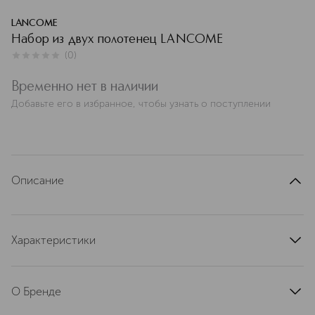
LANCOME
Набор из двух полотенец LANCOME
(
0
)
0
из
5
0
Временно нет в наличии
Добавьте его в избранное, чтобы узнать о поступлении
Описание
Характеристики
артикул
L8408300LRL
О Бренде