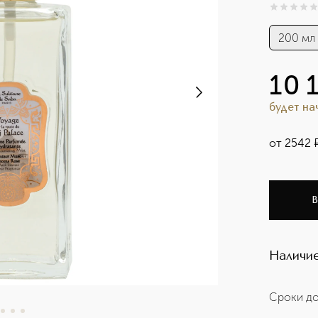
0
из
5
0
200 мл
10 
будет н
от
2542
В
Наличие
Сроки до