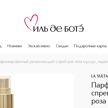
д
Новинки
Эксклюзивно
Скидки
Подарочные карты
с, ладан и роза
фюмированный увлажняющий спрей для тела мускус, ладан
LA SULT
Парф
спре
роза