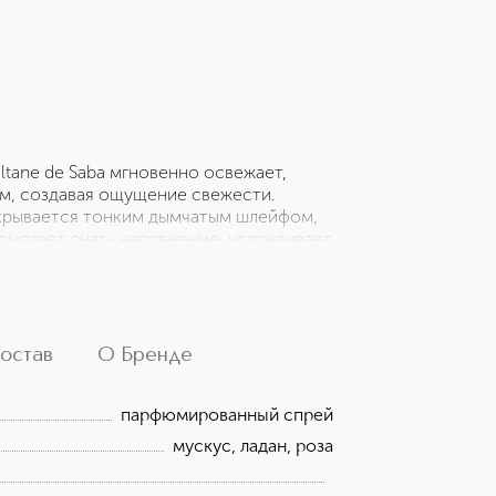
tane de Saba мгновенно освежает,
м, создавая ощущение свежести.
скрывается тонким дымчатым шлейфом,
омогает снять напряжение, успокаивает
 и душевной тепла. Эта чарующая
сти и восточной роскоши. La Sultane
нове которого уникальные парфюмерные
кошные текстуры. Обращаем внимание,
-магазине.
остав
О Бренде
парфюмированный спрей
мускус, ладан, роза