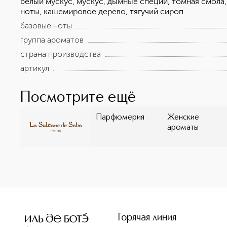
белый мускус, мускус, дымные специи, томная смола,
ноты, кашемировое дерево, тягучий сироп
базовые ноты
группа ароматов
страна производства
артикул
Посмотрите ещё
Парфюмерия
Женские
ароматы
<p class="MsoNormal"><span style="font-size: 12.0pt; lin
Горячая линия