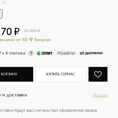
(
0
)
170
¤
11 300
¤
ачислено
от
101
бонусов
¤
х 4 платежа
 КОРЗИНУ
КУПИТЬ СЕЙЧАС
 и доставка
Москва
ставки будут рассчитаны при оформлении заказа