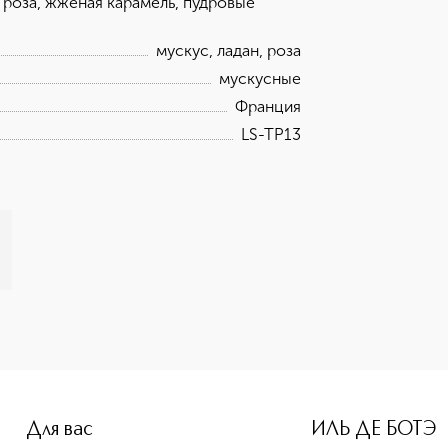
 роза, жженая карамель, пудровые
мускус, ладан, роза
мускусные
Франция
LS-TP13
e-height: 107%; color: #00b0f0;">Парфюмированный увлажняю
Для вас
ИЛЬ ДЕ БОТЭ