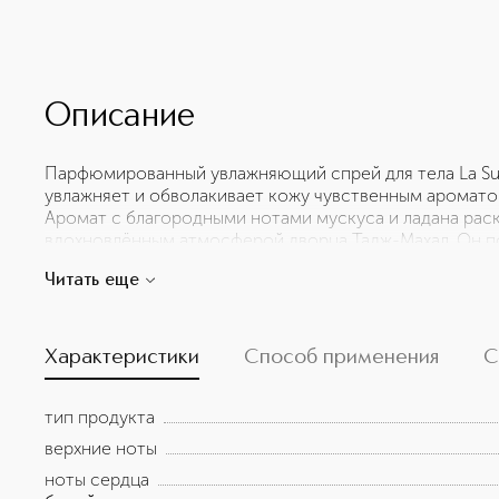
Описание
Парфюмированный увлажняющий спрей для тела La Sul
увлажняет и обволакивает кожу чувственным аромато
Аромат с благородными нотами мускуса и ладана ра
вдохновлённым атмосферой дворца Тадж-Махал. Он п
мысли и пробуждает чувство ясности, умиротворения
Читать еще
композиция погружает в мир древней любви, преданно
de Saba — это ремесленный французский бренд, в ос
композиции, редкие натуральные ингредиенты и рос
дизайн флакона может отличаться от фото в интернет
Характеристики
Способ применения
С
тип продукта
верхние ноты
ноты сердца