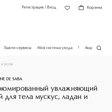
Регистрация / Вход
Корзина
Бьюти-сервисы
Моя система ухода
Акции
Театр
 и роза
ANE DE SABA
юмированный увлажняющий
й для тела мускус, ладан и