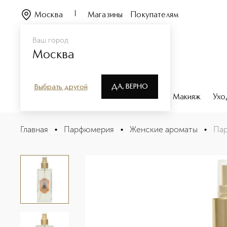
Москва
Магазины
Покупателям
Ваш город
Москва
ДА, ВЕРНО
Выбрать другой
Каталог
Бренды
Парфюмерия
Макияж
Ухо
Парфюмированный увлажняющий спрей для тела муску
Главная
•
Парфюмерия
•
Женские ароматы
•
Пар
Описание
Характеристики