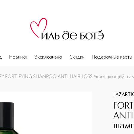
д
Новинки
Эксклюзивно
Скидки
Подарочные карты
ляющий шампунь против выпадения волос
FY FORTIFYING SHAMPOO ANTI HAIR LOSS Укрепляющий шам
LAZARTI
FORT
ANTI
шамп