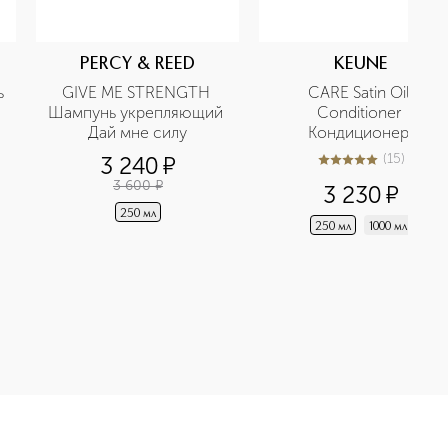
PERCY & REED
KEUNE
 
GIVE ME STRENGTH 
CARE Satin Oil 
Шампунь укрепляющий 
Conditioner 
Дай мне силу
Кондиционер 
Шелковый уход
(
15
)
3 240
¤
5
из
5
15
3 600
¤
3 230
¤
250 мл
250 мл
1000 мл