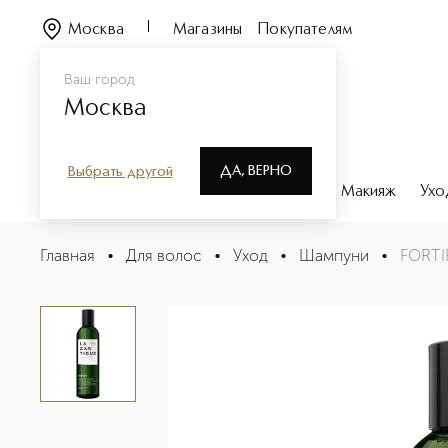
Москва
Магазины
Покупателям
Ваш город
Москва
ДА, ВЕРНО
Выбрать другой
Каталог
Бренды
Парфюмерия
Макияж
Ухо
FORTIFY FORTIFYING SHAMPOO ANTI HAIR LOSS Укреп
Главная
•
Для волос
•
Уход
•
Шампуни
•
FORTI