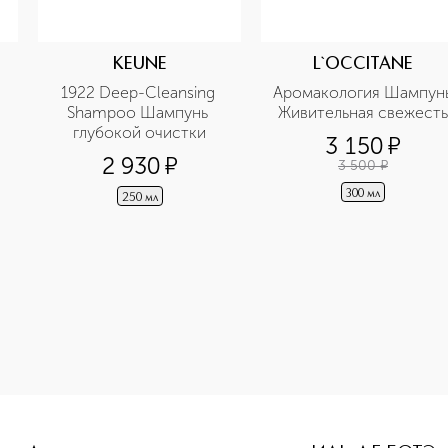
KEUNE
L`OCCITANE
1922 Deep-Cleansing 
Аромакология Шампунь
Shampoo Шампунь 
Живительная свежесть
глубокой очистки
3 150
¤
2 930
¤
3 500
¤
300 мл
250 мл