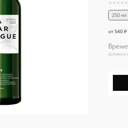
0
из
5
0
250 мл
от
540
¤
Време
Добавьте 