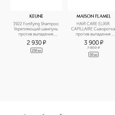
KEUNE
MAISON FLAMEL
1922 Fortifying Shampoo 
HAIR CARE ELIXIR 
Укрепляющий шампунь 
CAPILLAIRE Сыворотка 
против выпадения 
против выпадения 
волос
волос и стимулятор 
2 930
¤
3 900
¤
роста
7 800
¤
250 мл
50 мл