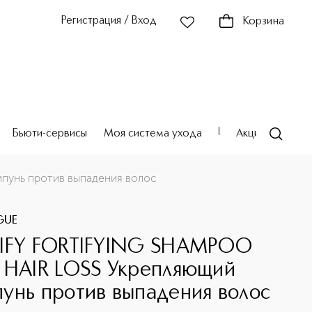
Регистрация / Вход
Корзина
Бьюти-сервисы
Моя система ухода
Акции
Театр
пунь против выпадения волос
GUE
IFY FORTIFYING SHAMPOO
 HAIR LOSS Укрепляющий
унь против выпадения волос