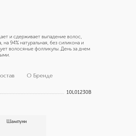
ет и сдерживает выпадение волос,
, на 94% натуральная, без силикона и
рует волосяные фолликулы. День за днем
ыми.
остав
О Бренде
10L01230B
Шампуни