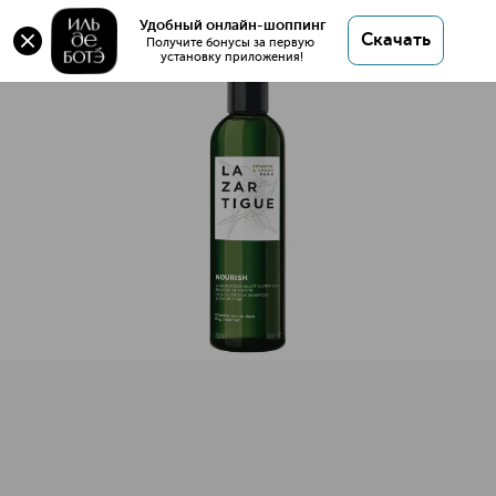
NOURISH HIGH NUTRITION SHAMPOO
Удобный онлайн-шоппинг
Скачать
Питательный шампунь
Получите бонусы за первую 
установку приложения!
NOURISH HIGH NUTRITION SHAMPOO Питательный шамп