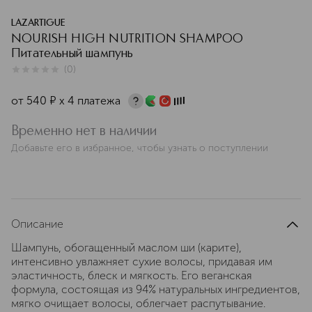
LAZARTIGUE
NOURISH HIGH NUTRITION SHAMPOO
Питательный шампунь
(
0
)
0
из
5
0
от
540
¤
х 4 платежа
Временно нет в наличии
Добавьте его в избранное, чтобы узнать о поступлении
Описание
Шампунь, обогащенный маслом ши (карите),
интенсивно увлажняет сухие волосы, придавая им
эластичность, блеск и мягкость. Его веганская
формула, состоящая из 94% натуральных ингредиентов,
мягко очищает волосы, облегчает распутывание.