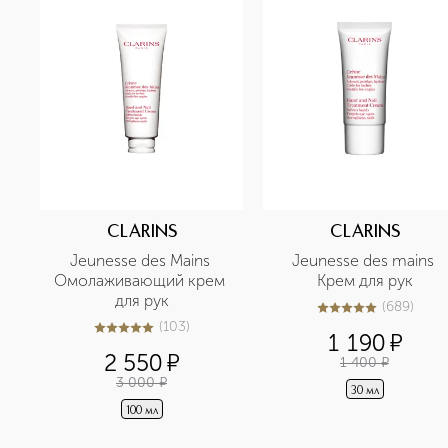
CLARINS
CLARINS
Jeunesse des Mains 
Jeunesse des mains 
Омолаживающий крем 
Крем для рук
для рук
(
689
)
5
из
5
689
(
103
)
5
из
5
103
1 190
¤
2 550
¤
1 400
¤
3 000
¤
30 мл
100 мл