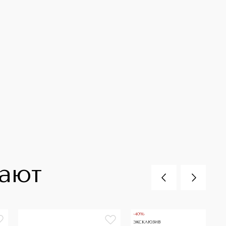
пают
-40%
ЭКСКЛЮЗИВ