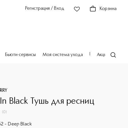
Регистрация / Вход
Корзина
Бьюти-сервисы
Моя система ухода
Акции
Театр
RRY
In Black Тушь для ресниц
(
0
)
2 - Deep Black