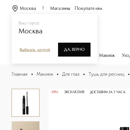
Москва
Магазины
Покупателям
Ваш город
Москва
ДА, ВЕРНО
Выбрать другой
Каталог
Бренды
Парфюмерия
Макияж
Ухо
Back In Black Тушь для ресниц
Главная
•
Макияж
•
Для глаз
•
Тушь для ресниц
•
Описание
Характеристики
-30%
ЭКСКЛЮЗИВ
ДОСТАВИМ ЗА 3 ЧАСА