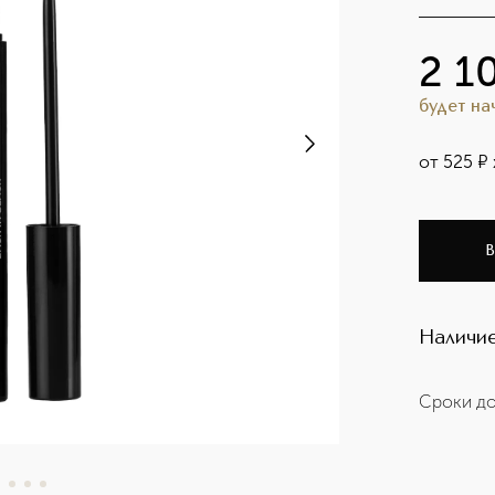
2 1
будет н
от
525
¤
В
Наличие
Сроки до