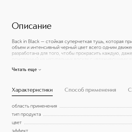
Описание
Back in Black — стойкая суперчеткая тушь, которая 
объем и интенсивный черный цвет всего одним движе
разработана для того, чтобы прокрасить каждую, даже
основанный на натуральных восках с увлажняющими и
защитную пленку, а питательные активные ингредиент
Читать еще
оказывают реструктурирующий эффект. Удлиняющий,
состав — все, что вам нужно для достижения образа «
перегружая и не утяжеляя их.
Характеристики
Способ применения
С
область применения
тип продукта
цвет
эффект