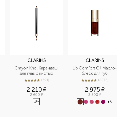
CLARINS
CLARINS
Crayon Khol Карандаш 
Lip Comfort Oil Масло-
для глаз с кистью
блеск для губ
(
391
)
(
2273
)
4.9
из
5
391
5
из
5
2273
2 210
¤
2 975
¤
2 600
¤
3 500
¤
+
6