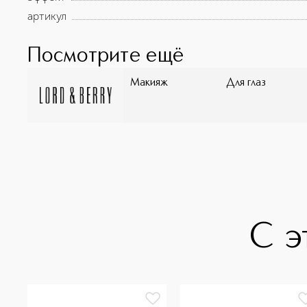
артикул
Посмотрите ещё
Макияж
Для глаз
С э