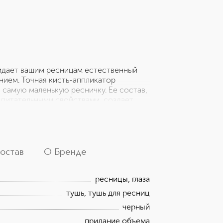
придает вашим ресницам естественный
нием. Точная кисть-аппликатор
 самую маленькую ресничку. Ее состав,
 питательными свойствами, создает
ы и экстракты рисовых отрубей
 разделяющий и укрепляющий ресницы
ваши ресницы, но лучше», не
остав
О Бренде
ресницы, глаза
тушь, тушь для ресниц
черный
придание объема