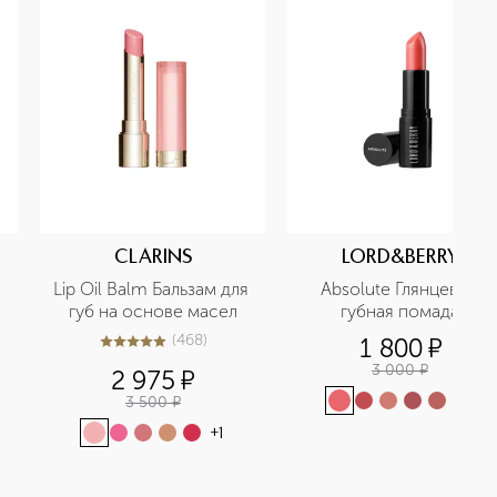
CLARINS
LORD&BERRY
Lip Oil Balm Бальзам для 
Absolute Глянцевая 
губ на основе масел
губная помада
(
468
)
1 800
¤
4.9
из
5
468
3 000
¤
2 975
¤
3 500
¤
+
7
+
1