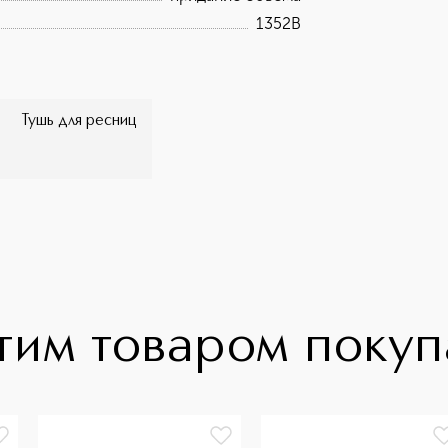
1352B
Тушь для ресниц
тим товаром поку