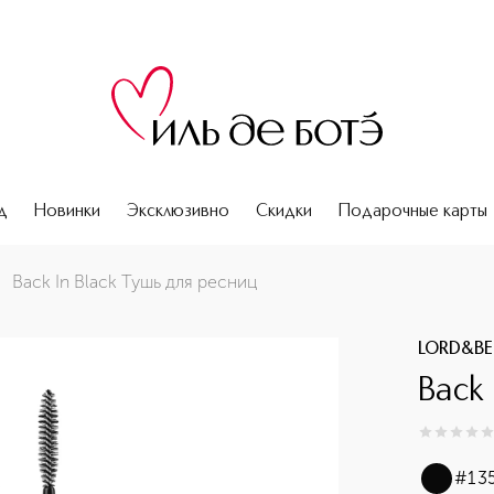
д
Новинки
Эксклюзивно
Скидки
Подарочные карты
Back In Black Тушь для ресниц
LORD&BE
Back 
0
из
5
0
#135