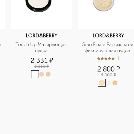
LORD&BERRY
LORD&BERRY
 
Touch Up Матирующая 
Gran Finale Рассыпчатая
пудра 
фиксирующая пудра  
(
1
)
2 331
¤
5
из
5
1
3 330
¤
2 800
¤
4 000
¤