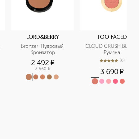
LORD&BERRY
TOO FACED
 
Bronzer  Пудровый 
CLOUD CRUSH BLUSH 
бронзатор
Румяна
(
6
)
2 492
¤
5
из
5
6
3 560
¤
3 690
¤
+
3