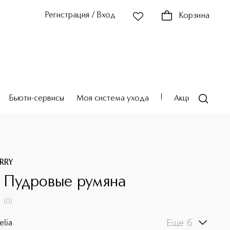
Регистрация / Вход
Корзина
Бьюти-сервисы
Моя система ухода
Акции
Театр
RRY
h Пудровые румяна
(
0
)
Еще 6
lia