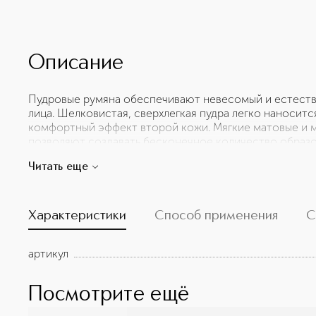
Описание
Пудровые румяна обеспечивают невесомый и естеств
лица. Шелковистая, сверхлегкая пудра легко наноситс
комфортный эффект второй кожи. Мягкие матовые и
позволяют создавать бесконечное количество образо
до насыщенных смелых цветов. Идеально подходят дл
Читать еще
интенсивные и стойкие. Доступны в широком диапазон
Характеристики
Способ применения
С
артикул
Посмотрите ещё