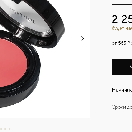
2 2
будет н
от
563
¤
В
Наличие
Сроки до