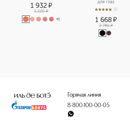
для глаз
1 932
¤
(
1
)
3 220
¤
5
из
5
1
1 668
¤
+
1
2 780
¤
<p class="MsoNormal"><span style="font-size: 12.0pt; line
Горячая линия
8-800-100-00-05