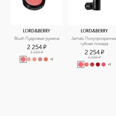
LORD&BERRY
LORD&BERRY
Blush Пудровые румяна
Jamais Полупрозрачная 
губная помада
2 254
¤
2 254
¤
3 220
¤
3 220
¤
+
1
+
1