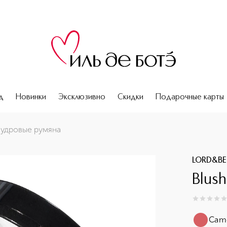
д
Новинки
Эксклюзивно
Скидки
Подарочные карты
Пудровые румяна
LORD&BE
Blus
0
из
5
0
Came