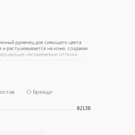
енный румянец для сияющего цвета
я и растушевывается на коже, создавая
 мерцающие наслаиваемые оттенки
в, от естественных ультрапрозрачных
я жирной кожи. Цвета Пудровых румян
е цветов для всех тонов кожи.
остав
О Бренде
8213B