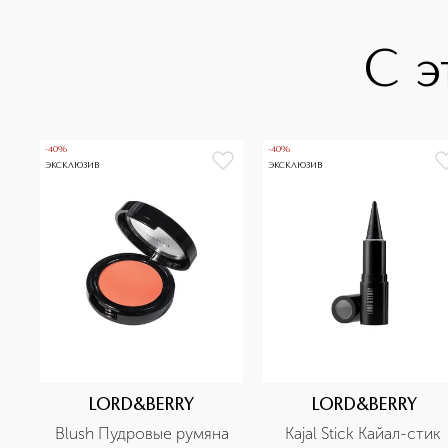
С э
-40%
-40%
ЭКСКЛЮЗИВ
ЭКСКЛЮЗИВ
LORD&BERRY
LORD&BERRY
Blush Пудровые румяна
Kajal Stick Кайал-стик 