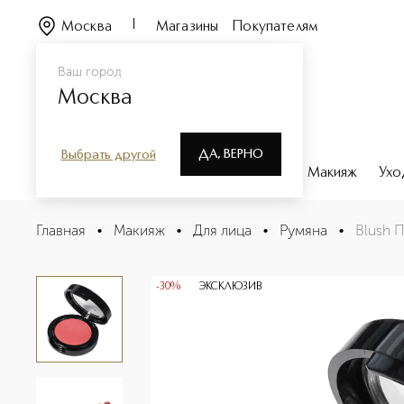
Москва
Магазины
Покупателям
Ваш город
Москва
ДА, ВЕРНО
Выбрать другой
Каталог
Бренды
Парфюмерия
Макияж
Ухо
Blush Пудровые румяна
Главная
•
Макияж
•
Для лица
•
Румяна
•
Blush 
Описание
Характеристики
-30%
ЭКСКЛЮЗИВ