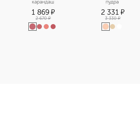
карандаш
пудра 
1 869
¤
2 331
¤
2 670
¤
3 330
¤
обретайте в нашем интернет-магазине. Действую скидки и вы
Э