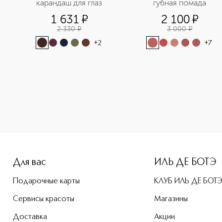
карандаш для глаз
губная помада
1 631
¤
2 100
¤
2 330
¤
3 000
¤
+
2
+
7
-height: 107%; color: #00b0f0;">Blush Пудровые румяна при
Для вас
ИЛЬ ДЕ БОТЭ
Подарочные карты
КЛУБ ИЛЬ ДЕ БОТ
Сервисы красоты
Магазины
Доставка
Акции