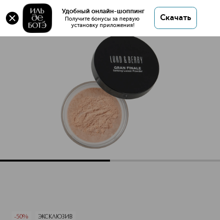
Оригинал 💯 Gran Finale Рассыпчатая
Удобный онлайн-шоппинг
Скачать
фиксирующая пудра купить в интернет магазине
Получите бонусы за первую 
установку приложения!
ИЛЬ ДЕ БОТЭ с доставкой.
Gran Finale Рассыпчатая фиксирующая пудра
Описание
Характеристики
-50%
ЭКСКЛЮЗИВ