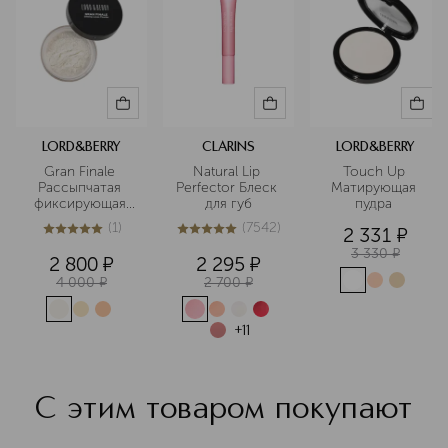
LORD&BERRY
CLARINS
LORD&BERRY
Gran Finale 
Natural Lip 
Touch Up 
Рассыпчатая 
Perfector Блеск 
Матирующая 
фиксирующая 
для губ
пудра 
пудра  
(
1
)
(
7542
)
2 331
¤
5
из
5
1
5
из
5
7542
3 330
¤
2 800
¤
2 295
¤
4 000
¤
2 700
¤
+
11
С этим товаром покупают