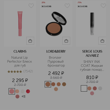
-30%
-70%
ЭКСКЛЮЗИВ
ЭКСКЛЮЗИВ
CLARINS
LORD&BERRY
SERGE LOUIS
ALVAREZ
Natural Lip 
Bronzer  
Perfector Блеск 
Пудровый 
SHINY INK 
для губ
бронзатор
COAT Жидкая 
губная помада 
(
7542
)
2 492
¤
глянцевая 
5
из
5
7542
810
¤
3 560
¤
2 295
¤
2 700
¤
2 700
¤
+
11