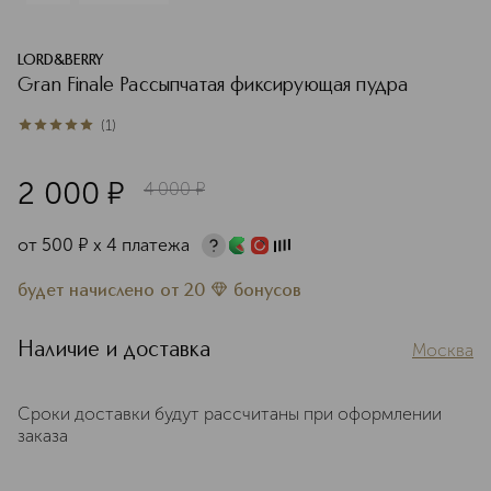
LORD&BERRY
Gran Finale Рассыпчатая фиксирующая пудра
(
1
)
5
из
5
1
2 000
¤
4 000
¤
от
500
¤
х 4 платежа
будет начислено
от
20
бонусов
Наличие и доставка
Москва
Сроки доставки будут рассчитаны при оформлении
заказа