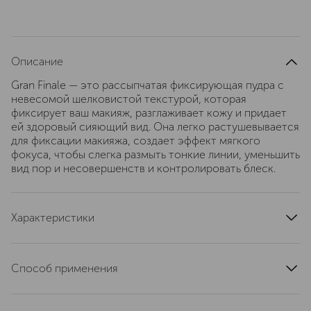
Описание
Gran Finale — это рассыпчатая фиксирующая пудра с
невесомой шелковистой текстурой, которая
фиксирует ваш макияж, разглаживает кожу и придает
ей здоровый сияющий вид. Она легко растушевывается
для фиксации макияжа, создает эффект мягкого
фокуса, чтобы слегка размыть тонкие линии, уменьшить
вид пор и несовершенств и контролировать блеск.
Характеристики
артикул
8303B
Способ применения
Используя кисть, наберите небольшое количество
пудры и стряхните излишки. • Нанесите пудру на все