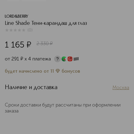
LORD&BERRY
Line Shade Тени-карандаш для глаз
(
0
)
0
из
5
0
1 165
¤
2 330
¤
от
291
¤
х 4 платежа
будет начислено
от
11
бонусов
Наличие и доставка
Москва
Сроки доставки будут рассчитаны при оформлении
заказа