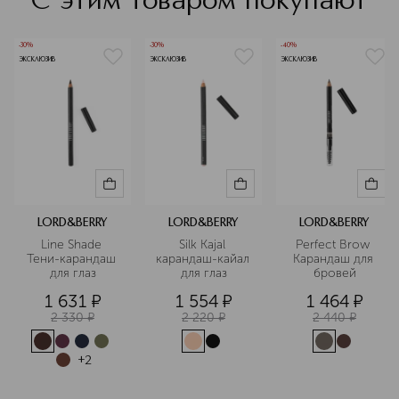
С этим товаром покупают
-30%
-30%
-40%
ЭКСКЛЮЗИВ
ЭКСКЛЮЗИВ
ЭКСКЛЮЗИВ
LORD&BERRY
LORD&BERRY
LORD&BERRY
Line Shade 
Silk Kajal 
Perfect Brow 
Тени-карандаш 
карандаш-кайал 
Карандаш для 
для глаз
для глаз
бровей
1 631
¤
1 554
¤
1 464
¤
2 330
¤
2 220
¤
2 440
¤
+
2