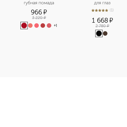
губная помада
для глаз
(
1
)
966
¤
5
из
5
1
3 220
¤
1 668
¤
2 780
¤
+
1
приобретайте в нашем интернет-магазине. Действую скидки и 
Э