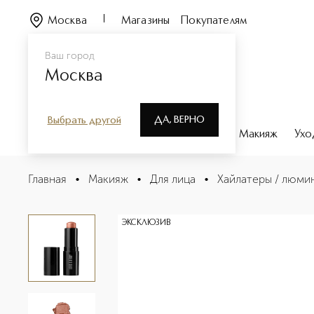
Москва
Магазины
Покупателям
Ваш город
Москва
ДА, ВЕРНО
Выбрать другой
Каталог
Бренды
Парфюмерия
Макияж
Ухо
Luminizer Хайлайтер-стик
Главная
•
Макияж
•
Для лица
•
Хайлатеры / люми
Описание
Характеристики
ЭКСКЛЮЗИВ