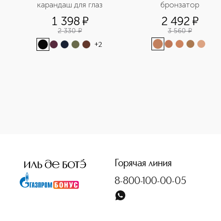
карандаш для глаз
бронзатор
1 398
¤
2 492
¤
2 330
¤
3 560
¤
+
2
<p class="MsoNormal"><span style="font-size: 12.0pt; line
Горячая линия
8-800-100-00-05