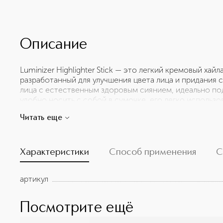
Описание
Luminizer Highlighter Stick — это легкий кремовый хай
разработанный для улучшения цвета лица и придания 
лица с естественным здоровым сиянием, идеально под
удобно носить с собой в сумочке, его легко использов
любое время и в любом месте. Наносите Luminizer та
Читать еще
касается вашего лица (скулы, надбровные дуги, вниз по
красивого, сияющего цвета лица. Затем растушуйте ки
контурировать лицо.
Характеристики
Способ применения
С
артикул
Посмотрите ещё