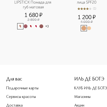
LIPSTICK Помада для 
лица SPF20
губ матовая
(
1
)
4
из
5
1
1 680
¤
1 200
¤
2 800
¤
4 000
¤
+
3
-height: 107%; color: #00b0f0;">Luminizer Хайлайтер-стик 
Для вас
ИЛЬ ДЕ БОТЭ
Подарочные карты
КЛУБ ИЛЬ ДЕ БОТ
Сервисы красоты
Магазины
Доставка
Акции