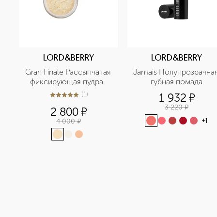
LORD&BERRY
LORD&BERRY
Gran Finale Рассыпчатая 
Jamais Полупрозрачная 
фиксирующая пудра  
губная помада
(
1
)
1 932
¤
5
из
5
1
3 220
¤
2 800
¤
4 000
¤
+
1