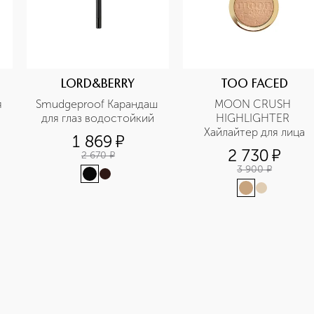
LORD&BERRY
TOO FACED
 
Smudgeproof Карандаш 
MOON CRUSH 
для глаз водостойкий
HIGHLIGHTER 
Хайлайтер для лица
1 869
¤
2 730
¤
2 670
¤
3 900
¤