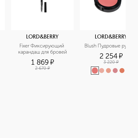
LORD&BERRY
LORD&BERRY
Fixer Фиксирующий 
Blush Пудровые румяна
карандаш для бровей
2 254
¤
1 869
¤
3 220
¤
2 670
¤
+
1