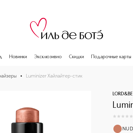
д
Новинки
Эксклюзивно
Скидки
Подарочные карты
найзеры
•
Luminizer Хайлайтер-стик
LORD&BE
Lumi
0
из
5
0
NUD