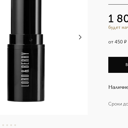
1 8
будет н
от
450
¤
В
Наличие
Сроки до