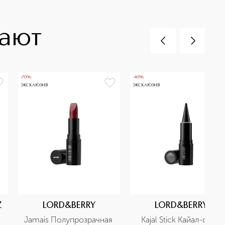
пают
-70%
-40%
ЭКСКЛЮЗИВ
ЭКСКЛЮЗИВ
Z
LORD&BERRY
LORD&BERRY
Jamais Полупрозрачная  
Kajal Stick Кайал-стик 