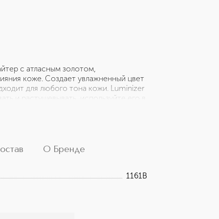
лайтер с атласным золотом,
сияния коже. Создает увлажненный цвет
ходит для любого тона кожи. Luminizer
ать и растушевывать, используйте его в
м, где свет естественным образом
 носу и на дугу Купидона) для
стью или пальцами, чтобы поднять и
остав
О Бренде
1161B