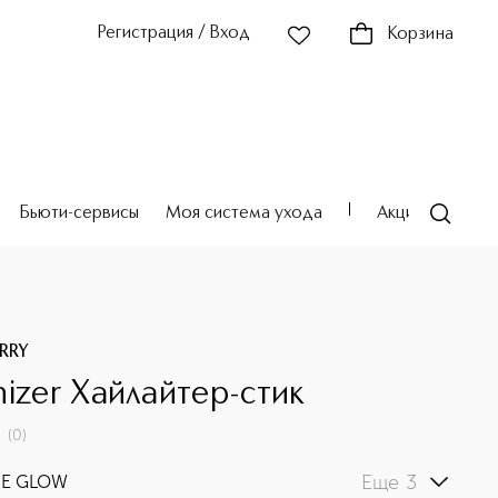
Регистрация / Вход
Корзина
Бьюти-сервисы
Моя система ухода
Акции
Театр
RRY
nizer Хайлайтер-стик
(
0
)
Еще 3
E GLOW