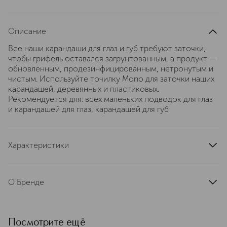
Описание
Все наши карандаши для глаз и губ требуют заточки,
чтобы грифель оставался загрунтованным, а продукт —
обновленным, продезинфицированным, нетронутым и
чистым. Используйте точилку Mono для заточки наших
карандашей, деревянных и пластиковых.
Рекомендуется для: всех маленьких подводок для глаз
и карандашей для глаз, карандашей для губ
Характеристики
артикул
6010E
О Бренде
LORD&BERRY — итальянский бренд
профессиональной косметики,
основанный в 1992 году. Философия
Посмотрите ещё