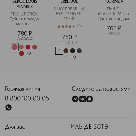
SERGE LOUIS
ERRE DUE
FLORINDA
ALVAREZ
SILKY PREMIUM 
Fiori Di 
EYE DEFINER 
Mandorlo Мыло 
PRO LIPSTICK 
24HRS 
Цветок миндаля
Губная помада 
Карандаш для 
матовая 
(
2
)
765
¤
глаз стойкий
4.5
из
5
2
780
¤
850
¤
750
¤
2 600
¤
1 500
¤
+
2
+
9
<p class="MsoNormal"><span style="font-size: 12.0pt; line
Горячая линия
Следите за новостями
8-800-100-00-05
Для вас
ИЛЬ ДЕ БОТЭ