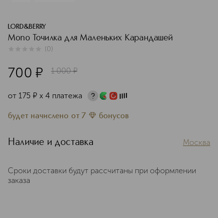
LORD&BERRY
Mono Точилка для Маленьких Карандашей
(
0
)
0
из
5
0
700
¤
1 000
¤
от
175
¤
х 4 платежа
будет начислено
от
7
бонусов
Наличие и доставка
Москва
Сроки доставки будут рассчитаны при оформлении
заказа