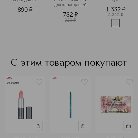
Ухаживающий
для карандашей
1 332
¤
890
¤
782
¤
2 220
¤
920
¤
С этим товаром покупают
-70%
-50%
ЭКСКЛЮЗИВ