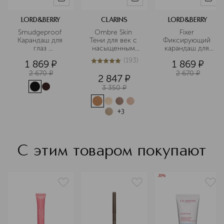
LORD&BERRY
CLARINS
LORD&BERRY
Smudgeproof 
Ombre Skin 
Fixer 
Карандаш для 
Тени для век с 
Фиксирующий 
глаз 
насыщенным 
карандаш для 
водостойкий
цветом
бровей
(
193
)
1 869
¤
1 869
¤
5
из
5
193
2 670
¤
2 670
¤
2 847
¤
3 350
¤
+
3
С этим товаром покупают
-30%