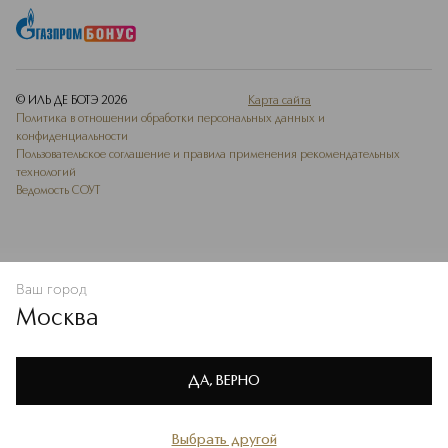
© ИЛЬ ДЕ БОТЭ
2026
Карта сайта
Политика в отношении обработки персональных данных и
конфиденциальности
Пользовательское соглашение и правила применения рекомендательных
технологий
Ведомость СОУТ
Ваш город
В КОРЗИНУ
КУПИТЬ СЕЙЧАС
Москва
Мы используем cookie-файлы и сервисы веб-аналитики. Они
необходимы для улучшения работы сайта. Подробнее –
OK
в
Политике конфиденциальности
ДА, ВЕРНО
Выбрать другой