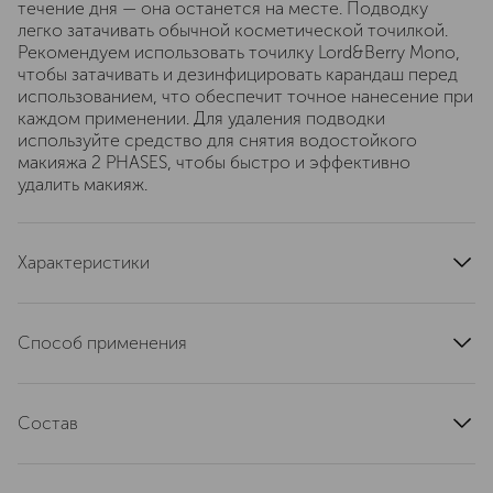
течение дня — она останется на месте. Подводку
легко затачивать обычной косметической точилкой.
Рекомендуем использовать точилку Lord&Berry Mono,
чтобы затачивать и дезинфицировать карандаш перед
использованием, что обеспечит точное нанесение при
каждом применении. Для удаления подводки
используйте средство для снятия водостойкого
макияжа 2 PHASES, чтобы быстро и эффективно
удалить макияж.
Характеристики
артикул
0703B
Способ применения
Не сходите с линии роста ресниц, затем начните с
внутреннего уголка и двигайтесь к внешнему уголку.
Состав
Продлите линию наружу, чтобы создать желаемую
стрелку. После нанесения попробуйте растушевать с
trimethylsiloxysilicate, hydrogenated polyisobutene,
помощью плотной кисти для растушевки (продается
synthetic wax, isododecane, polybutene,
отдельно), чтобы создать легкий дымчатый взгляд. Для