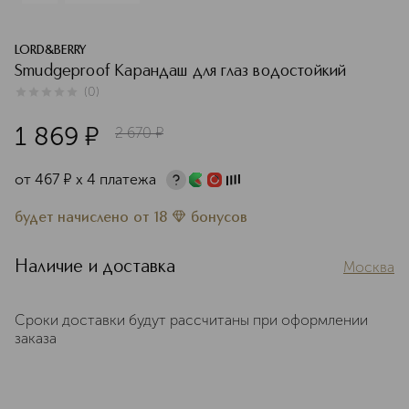
LORD&BERRY
Smudgeproof Карандаш для глаз водостойкий
(
0
)
0
из
5
0
1 869
¤
2 670
¤
от
467
¤
х 4 платежа
будет начислено
от
18
бонусов
Наличие и доставка
Москва
Сроки доставки будут рассчитаны при оформлении
заказа