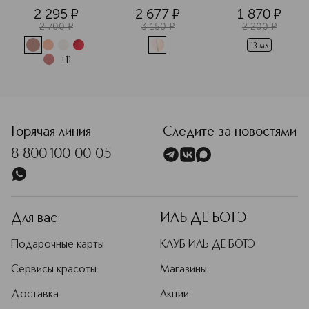
кожи лица в 
2 295
¤
2 677
¤
1 870
¤
дорожном 
2 700
¤
3 150
¤
2 200
¤
формате
13 мл
+
11
<p class="MsoNormal"><span style="font-size: 12.0pt; lin
Горячая линия
Следите за новостями
8-800-100-00-05
Для вас
ИЛЬ ДЕ БОТЭ
Подарочные карты
КЛУБ ИЛЬ ДЕ БОТЭ
Сервисы красоты
Магазины
Доставка
Акции