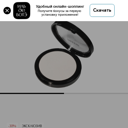
Оригинал 💯 Touch Up Матирующая пудра купить
Удобный онлайн-шоппинг
Скачать
в интернет магазине ИЛЬ ДЕ БОТЭ с доставкой.
Получите бонусы за первую 
установку приложения!
Touch Up Матирующая пудра
Описание
Характеристики
-30%
ЭКСКЛЮЗИВ