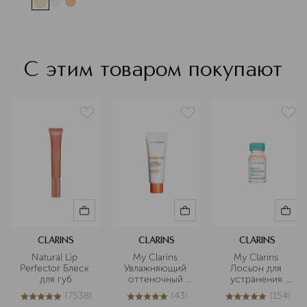
С этим товаром покупают
CLARINS
CLARINS
CLARINS
Natural Lip 
My Clarins 
My Clarins 
Perfector Блеск 
Увлажняющий 
Лосьон для 
для губ
оттеночный 
устранения 
крем для лица
мелких 
(
7538
)
(
43
)
(
154
)
несовершенств 
5
из
5
7538
4.9
из
5
43
5
из
5
154