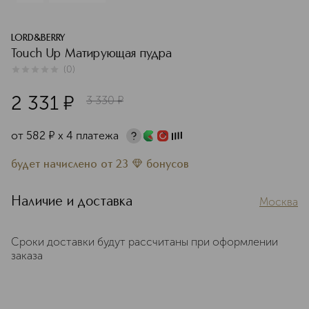
LORD&BERRY
Touch Up Матирующая пудра
(
0
)
0
из
5
0
2 331
¤
3 330
¤
от
582
¤
х 4 платежа
будет начислено
от
23
бонусов
Наличие и доставка
Москва
Сроки доставки будут рассчитаны при оформлении
заказа