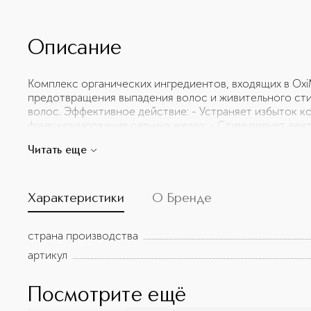
Описание
Комплекс органических ингредиентов, входящих в Ox
предотвращения выпадения волос и живительного ст
волос. Эффективное действие: - Устраняет избыток ко
функционирование сальных желез; - Стимулирует дея
Очевидный результат: - Стимулирует рост здоровых в
Читать еще
волос; - Способствует легкой укладке.
Характеристики
О Бренде
страна производства
артикул
Посмотрите ещё