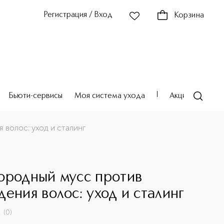
Регистрация / Вход
Корзина
Бьюти-сервисы
Моя система ухода
Акции
Театр
 волос: уход и сталинг
ородный мусс против
дения волос: уход и сталинг
(
0
)