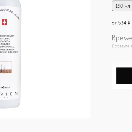
150 мл
от
534
¤
Време
Добавьте 