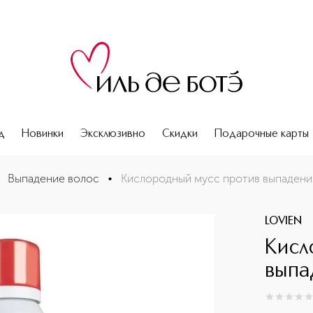
д
Новинки
Эксклюзивно
Скидки
Подарочные карты
алинг
Выпадение волос
•
Кислородный мусс против выпадения
LOVIEN
Кисл
выпа
0
из
5
0