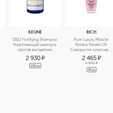
KEUNE
RICH
1922 Fortifying Shampoo 
Pure Luxury Miracle 
Укрепляющий шампунь 
Renew Keratin Oil 
против выпадения 
Сыворотка-эликсир с 
волос
кератином Чудесное 
2 930
¤
2 465
¤
возрождение
2 900
¤
250 мл
70 мл