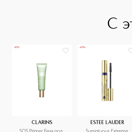
С э
-30%
-40%
CLARINS
ESTEE LAUDER
SOS Primer База под 
Sumptuous Extreme 