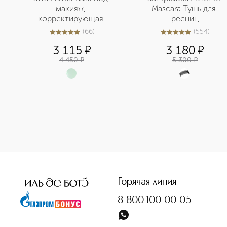
макияж, 
Mascara Тушь для 
корректирующая 
ресниц
покраснения
(
66
)
(
554
)
4.9
из
5
66
4.9
из
5
554
3 115
¤
3 180
¤
4 450
¤
5 300
¤
<p class="MsoNormal"><span style="font-size: 12.0pt; line
Горячая линия
8-800-100-00-05