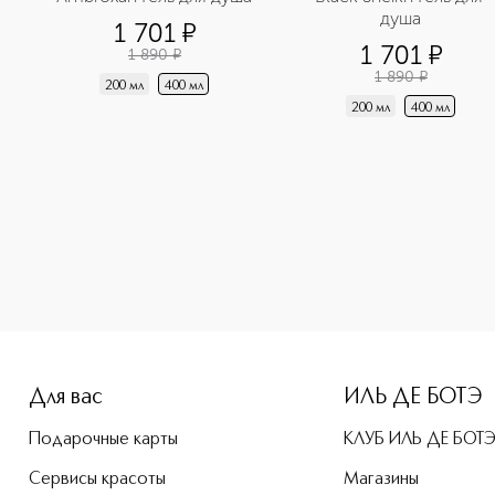
душа
1 701
¤
1 701
¤
1 890
¤
1 890
¤
200 мл
400 мл
200 мл
400 мл
-height: 107%; color: #00b0f0;">Кислородный мусс против в
Для вас
ИЛЬ ДЕ БОТЭ
Подарочные карты
КЛУБ ИЛЬ ДЕ БОТ
Сервисы красоты
Магазины