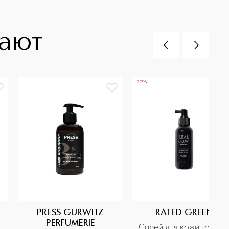
пают
-20%
PRESS GURWITZ
RATED GREEN
PERFUMERIE
Спрей для кожи головы 