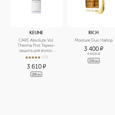
KEUNE
RICH
CARE Absolute Vol 
Moisture Duo Набор
Therma Prot Термо-
3 400
¤
защита для волос 
4 000
¤
Абсолютный объем
(
23
)
4.9
из
5
23
250 мл
3 610
¤
200 мл