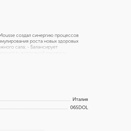
iMousse создал синергию процессов
имулирования роста новых здоровых
жного сала; - Балансирует
тельность волосяной луковицы.
олос; - Предотвращает выпадение
Италия
06SDOL