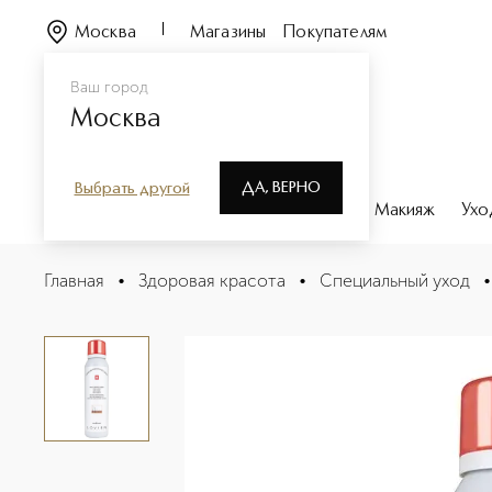
Москва
Магазины
Покупателям
Ваш город
Москва
ДА, ВЕРНО
Выбрать другой
Каталог
Бренды
Парфюмерия
Макияж
Ухо
Кислородный мусс против выпадения волос: уход и ст
Главная
•
Здоровая красота
•
Специальный уход
•
Описание
Характеристики