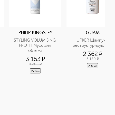
PHILIP KINGSLEY
GUAM
STYLING VOLUMISING 
UPKER Шампунь 
FROTH Мусс для 
реструктурирующий
объема
2 362
¤
3 153
¤
3 150
¤
4 205
¤
200 мл
150 мл