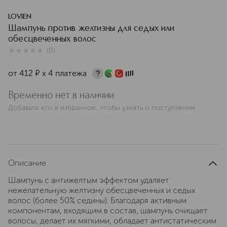
LOVIEN
Шампунь против желтизны для седых или
обесцвеченных волос
(
0
)
0
из
5
0
от
412
¤
х 4 платежа
Временно нет в наличии
Добавьте его в избранное, чтобы узнать о поступлении
Описание
Шампунь с антижелтым эффектом удаляет
нежелательную желтизну обесцвеченных и седых
волос (более 50% седины). Благодаря активным
компонентам, входящим в состав, шампунь очищает
волосы, делает их мягкими, обладает антистатическим