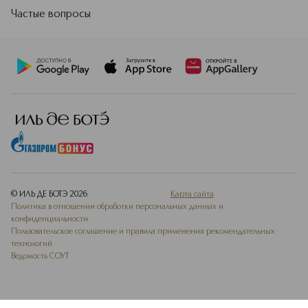
Команда LOVIEN ESSENTIAL всегда
Частые вопросы
идет на два шага впереди, стараясь
предугадать и удовлетворить
потребности каждого клиента.
Миссия LOVIEN ESSENTIAL —
работать на результат, при этом не
нанося вреда волосам.
Промышленная традиция Пьемонта
и знак качества «сделано в Италии»
являются гарантией в завоевании
предпочтений потребителей.
LOVIEN ESSENTIAL — это марка
прошлого, настоящего и будущего.
Подробнее
© ИЛЬ ДЕ БОТЭ
2026
Карта сайта
Политика в отношении обработки персональных данных и
конфиденциальности
Пользовательское соглашение и правила применения рекомендательных
технологий
Ведомость СОУТ