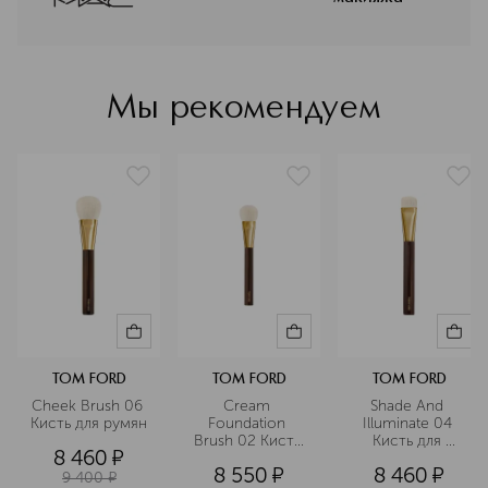
клиента. Авторитет MAC в
индустрии макияжа неоспорим:
высокий уровень обучения и знания
тысяч визажистов бренда является
стандартом рынка в более чем 120
Мы рекомендуем
странах присутствия.
Подробнее
TOM FORD
TOM FORD
TOM FORD
Cheek Brush 06 
Cream 
Shade And 
Кисть для румян
Foundation 
Illuminate 04 
Brush 02 Кисть 
Кисть для 
8 460
¤
для крем-пудры
моделирования 
8 550
¤
8 460
¤
лица
9 400
¤