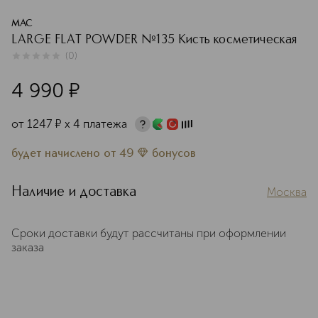
MAC
LARGE FLAT POWDER №135 Кисть косметическая
(
0
)
0
из
5
0
4 990
¤
от
1247
¤
х 4 платежа
будет начислено
от
49
бонусов
Наличие и доставка
Москва
Сроки доставки будут рассчитаны при оформлении
заказа