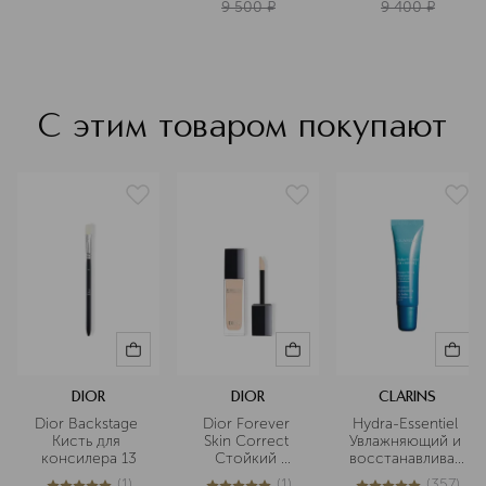
9 500
¤
9 400
¤
С этим товаром покупают
DIOR
DIOR
CLARINS
Dior Backstage 
Dior Forever 
Hydra-Essentiel 
Кисть для 
Skin Correct 
Увлажняющий и 
консилера 13
Стойкий 
восстанавливающ
корректор для 
 бальзам для губ
(
1
)
(
1
)
(
357
)