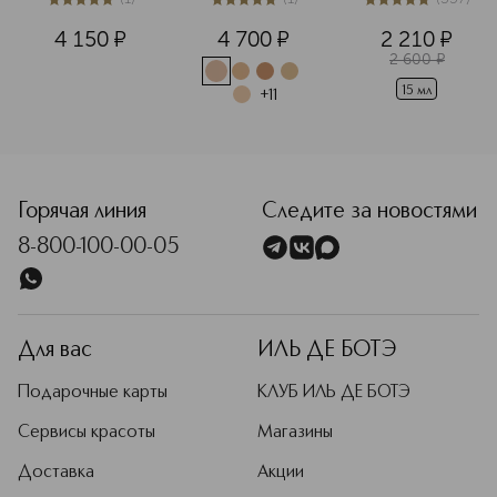
лица
5
из
5
1
5
из
5
1
5
из
5
357
4 150
¤
4 700
¤
2 210
¤
2 600
¤
15 мл
+
11
<p class="MsoNormal"><span style="font-size: 12.0pt; lin
Горячая линия
Следите за новостями
8-800-100-00-05
Для вас
ИЛЬ ДЕ БОТЭ
Подарочные карты
КЛУБ ИЛЬ ДЕ БОТЭ
Сервисы красоты
Магазины
Доставка
Акции