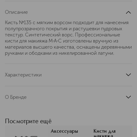
Описание
Кисть №135 с мягким ворсом подходит для нанесения
полупрозрачного покрытия и растушевки пудровых
текстур. Синтетический ворс. Профессиональные
кисти для макияжа M∙A∙C изготовлены вручную из
материалов высшего качества, оснащены деревянными
ручками и ободками из никелированной латуни.
Характеристики
тип продукта
кисть
артикул
S7HL010003
О Бренде
MAC (Мак) строит свою философию
на свободе самовыражения и
уважении к индивидуальности.
Посмотрите ещё
Миссия бренда — превратить
макияж в искусство для каждого
Аксессуары
Кисти для
макияжа