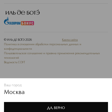
© ИЛЬ ДЕ БОТЭ
2026
Карта сайта
Политика в отношении обработки персональных данных и
конфиденциальности
Пользовательское соглашение и правила применения рекомендательных
технологий
Ведомость СОУТ
Ваш город
ДОБАВИТЬ В ИЗБРАННОЕ
Москва
Мы используем cookie-файлы и сервисы веб-аналитики. Они
необходимы для улучшения работы сайта. Подробнее –
OK
в
Политике конфиденциальности
ДА, ВЕРНО