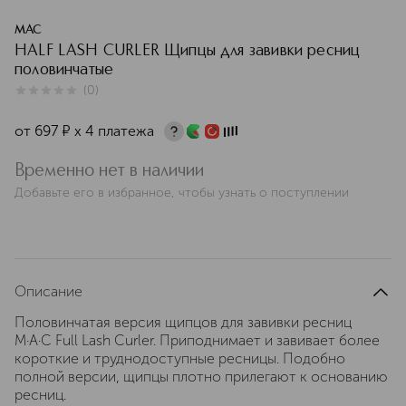
MAC
HALF LASH CURLER Щипцы для завивки ресниц
половинчатые
(
0
)
0
из
5
0
от
697
¤
х 4 платежа
Временно нет в наличии
Добавьте его в избранное, чтобы узнать о поступлении
Описание
Половинчатая версия щипцов для завивки ресниц
M·A·C Full Lash Curler. Приподнимает и завивает более
короткие и труднодоступные ресницы. Подобно
полной версии, щипцы плотно прилегают к основанию
ресниц.