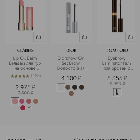
CLARINS
DIOR
TOM FORD
Lip Oil Balm 
Diorshow On 
Eyebrow 
Бальзам для губ 
Set Brow 
Laminator Гель 
на основе 
Водостойкая 
для бровей с 
масел
тушь для 
эффектом 
(
468
)
4 100
¤
5 355
¤
бровей, 
ламинирования
4.9
из
5
468
придающая 
5 950
¤
2 975
¤
объем
3 500
¤
+
1
<p class="MsoNormal"><span style="font-size: 12.0pt; lin