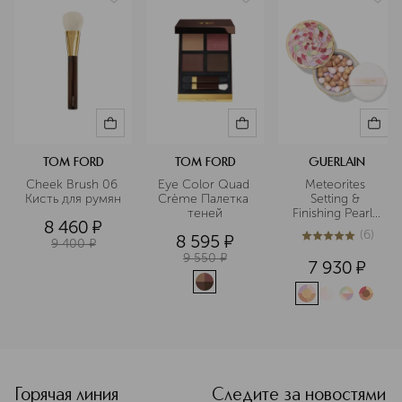
TOM FORD
TOM FORD
GUERLAIN
Cheek Brush 06 
Eye Color Quad 
Meteorites 
Кисть для румян
Crème Палетка 
Setting & 
теней
Finishing Pearls 
8 460
¤
of Powder 
(
6
)
8 595
¤
Пудра для лица 
9 400
¤
5
из
5
6
в шариках
9 550
¤
7 930
¤
<p class="MsoNormal"><span style="font-size: 12.0pt; line
Горячая линия
Следите за новостями