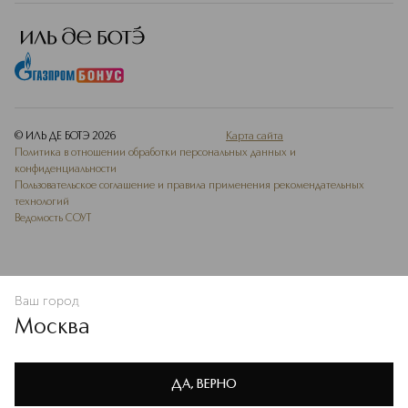
© ИЛЬ ДЕ БОТЭ
2026
Карта сайта
Политика в отношении обработки персональных данных и
конфиденциальности
Пользовательское соглашение и правила применения рекомендательных
технологий
Ведомость СОУТ
Ваш город
ДОБАВИТЬ В ИЗБРАННОЕ
Москва
Мы используем cookie-файлы и сервисы веб-аналитики. Они
необходимы для улучшения работы сайта. Подробнее –
OK
в
Политике конфиденциальности
ДА, ВЕРНО