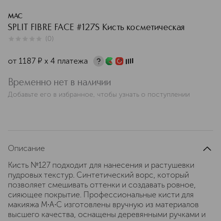
MAC
SPLIT FIBRE FACE #127S Кисть косметическая
(
0
)
0
из
5
0
от
1187
¤
х 4 платежа
Временно нет в наличии
Добавьте его в избранное, чтобы узнать о поступлении
Описание
Кисть №127 подходит для нанесения и растушевки
пудровых текстур. Синтетический ворс, который
позволяет смешивать оттенки и создавать ровное,
сияющее покрытие. Профессиональные кисти для
макияжа M∙A∙C изготовлены вручную из материалов
высшего качества, оснащены деревянными ручками и