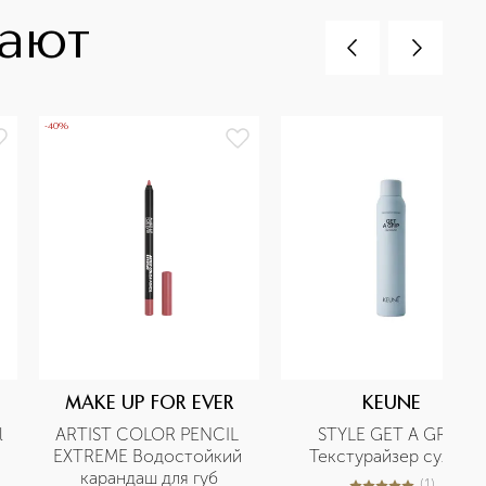
пают
-40%
MAKE UP FOR EVER
KEUNE
 
ARTIST COLOR PENCIL 
STYLE GET A GRIP 
EXTREME Водостойкий 
Текстурайзер сухой 
карандаш для губ
(
1
)