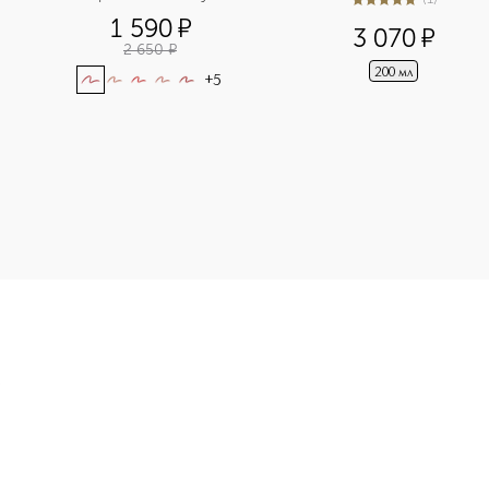
5
из
5
1
1 590
¤
3 070
¤
2 650
¤
200 мл
+
5
e Liner Гелевый карандаш для глаз приобретайте в нашем инт
Э