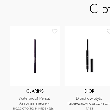
С э
CLARINS
DIOR
Waterproof Pencil 
Diorshow Stylo 
Автоматический 
Карандаш-подводка для
водостойкий карандаш 
глаз