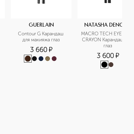
GUERLAIN
NATASHA DENONA
Contour G Карандаш 
MACRO TECH EYELINER
для макияжа глаз
CRAYON Карандаш для 
глаз
3 660
¤
3 600
¤