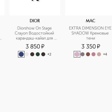
DIOR
MAC
Diorshow On Stage 
EXTRA DIMENSION EYE 
Crayon Водостойкий 
SHADOW Кремовые 
карандаш-кайал для 
тени
глаз
3 850
¤
3 350
¤
+
2
+
4