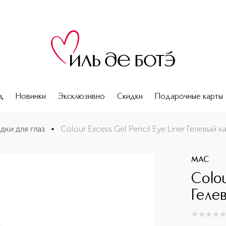
д
Новинки
Эксклюзивно
Скидки
Подарочные карты
я глаз
дки для глаз
•
Colour Excess Gel Pencil Eye Liner Гелевый к
MAC
Colou
Геле
0
из
5
0