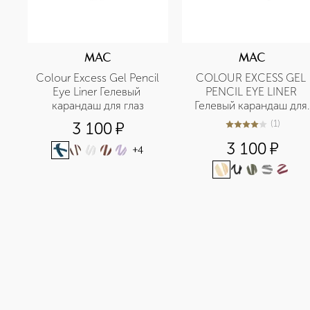
MAC
MAC
Colour Excess Gel Pencil 
COLOUR EXCESS GEL 
Eye Liner Гелевый 
PENCIL EYE LINER 
карандаш для глаз
Гелевый карандаш для 
глаз
(
1
)
3 100
¤
4
из
5
1
3 100
¤
+
4