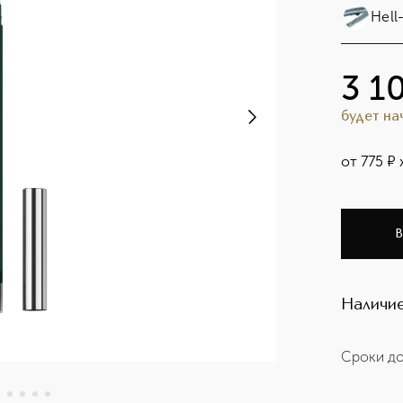
Hell
3 1
будет н
от
775
¤
В
Наличие
Сроки до