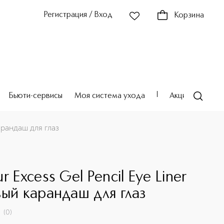
Регистрация / Вход
Корзина
Бьюти-сервисы
Моя система ухода
Акции
Театр
арандаш для глаз
r Excess Gel Pencil Eye Liner
вый карандаш для глаз
(
0
)