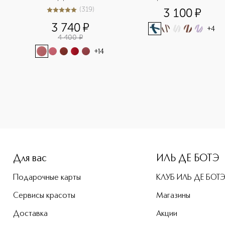
(
319
)
3 100
¤
4.9
из
5
319
3 740
¤
+
4
4 400
¤
+
14
height: 107%; color: #00b0f0;">Colour Excess Gel Pencil Ey
Для вас
ИЛЬ ДЕ БОТЭ
Подарочные карты
КЛУБ ИЛЬ ДЕ БОТ
Сервисы красоты
Магазины
Доставка
Акции