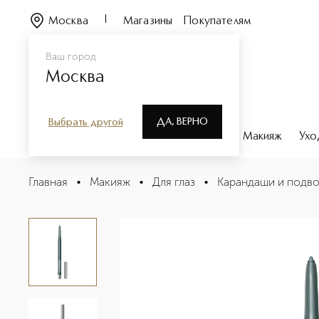
Москва
Магазины
Покупателям
Ваш город
Москва
ДА, ВЕРНО
Выбрать другой
Каталог
Бренды
Парфюмерия
Макияж
Ухо
Colour Excess Gel Pencil Eye Liner Гелевый карандаш дл
Главная
•
Макияж
•
Для глаз
•
Карандаши и подво
Описание
Характеристики