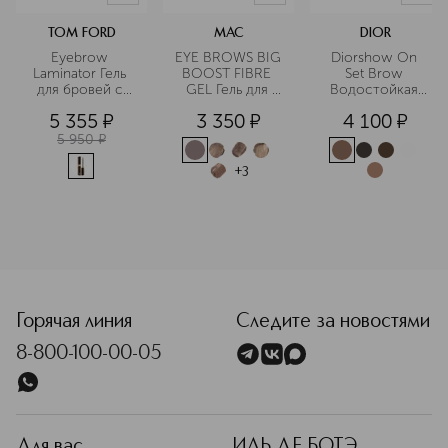
TOM FORD
MAC
DIOR
Eyebrow 
EYE BROWS BIG 
Diorshow On 
Laminator Гель 
BOOST FIBRE 
Set Brow 
для бровей с 
GEL Гель для 
Водостойкая 
эффектом 
бровей
тушь для 
5 355
¤
3 350
¤
4 100
¤
ламинирования
бровей, 
придающая 
5 950
¤
объем
+
3
<p class="MsoNormal"><span style="font-size: 12.0pt; lin
Горячая линия
Следите за новостями
8-800-100-00-05
Для вас
ИЛЬ ДЕ БОТЭ