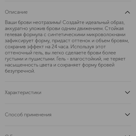
Описание
Ваши брови неотразимы! Создайте идеальный образ,
аккуратно уложив брови одним движением. Стойкая
гелевая формула с синтетическими микроволокнами
зафиксирует форму, придаст оттенок и объем бровям,
сохранив эффект на 24 часа. Используя этот
оттеночный гель, вы легко сделаете брови более
густыми и пушистыми. Гель - влагостойкий, не теряет
насыщенность цвета и сохраняет форму бровей
безупречной.
Характеристики
артикул
SHPH120000
Способ применения
Достаньте щеточку и удалите излишки продукта о
горлышко упаковки. Короткими штрихами уложите