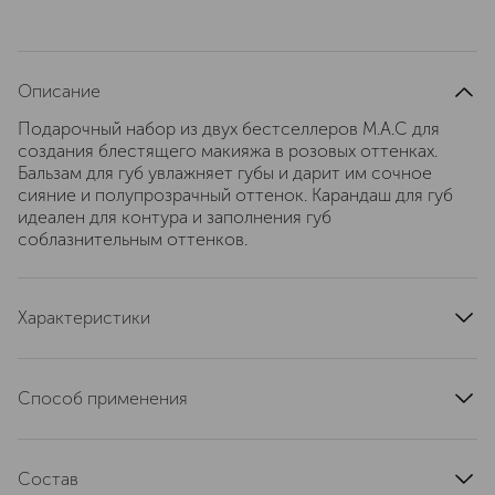
Описание
Подарочный набор из двух бестселлеров М.А.С для
создания блестящего макияжа в розовых оттенках.
Бальзам для губ увлажняет губы и дарит им сочное
сияние и полупрозрачный оттенок. Карандаш для губ
идеален для контура и заполнения губ
соблазнительным оттенков.
Характеристики
страна производства
Чешская Республика
состав набора
Способ применения
Карандаш для губ Lip Pencil (оттенок Edge To Edge),
1.45 г; Бальзам для губ, придающий объем Squirt
Бальзам для губ, придающий объем Squirt Plumping
Plumping Gloss Stick (оттенок Amped), 2.3 г
Gloss Stick: • Сделайте один поворот стика - этого
Состав
будет достаточно для одного нанесения. Обратите
артикул
S6ABY50000