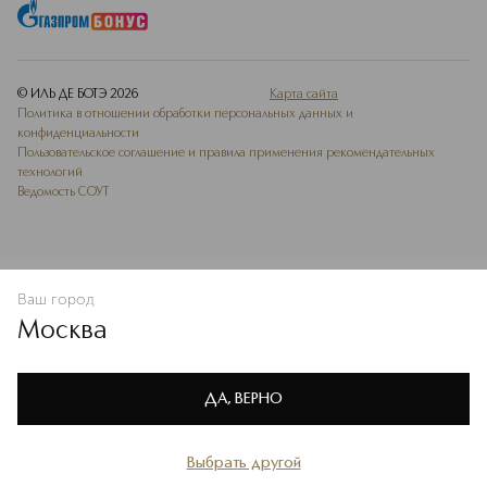
© ИЛЬ ДЕ БОТЭ
2026
Карта сайта
Политика в отношении обработки персональных данных и
конфиденциальности
Пользовательское соглашение и правила применения рекомендательных
технологий
Ведомость СОУТ
Ваш город
В КОРЗИНУ
КУПИТЬ СЕЙЧАС
Москва
Мы используем cookie-файлы и сервисы веб-аналитики. Они
необходимы для улучшения работы сайта. Подробнее –
OK
в
Политике конфиденциальности
ДА, ВЕРНО
Выбрать другой
Главная
Каталог
Избранное
Профиль
Корзина