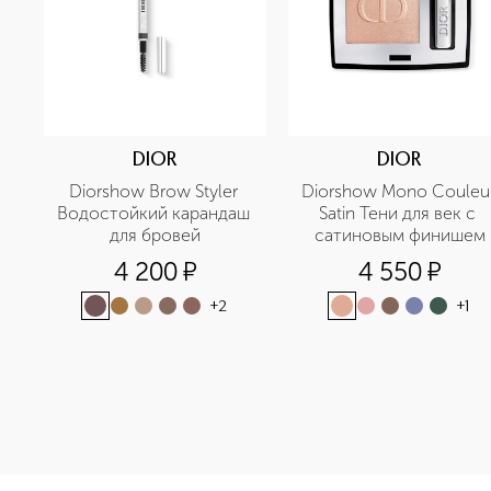
DIOR
DIOR
Diorshow Brow Styler 
Diorshow Mono Couleur
Водостойкий карандаш 
Satin Тени для век с 
для бровей
сатиновым финишем
4 200
¤
4 550
¤
+
2
+
1
<p class="MsoNormal"><span style="font-size: 12.0pt; lin