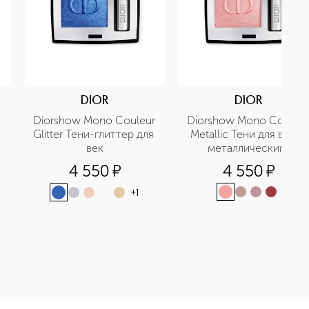
DIOR
DIOR
Diorshow Mono Couleur 
Diorshow Mono Couleur 
Glitter Тени-глиттер для 
Metallic Тени для век с 
век
металлическим 
финишем
4 550
¤
4 550
¤
+
1
1MM TIP BROW PENCIL Карандаш для бровей приобретайте в на