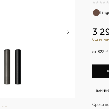
0
из
5
0
Ling
3 2
будет н
от
822
¤
В
Наличие
Сроки до