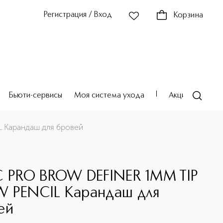
Регистрация / Вход
Корзина
Бьюти-сервисы
Моя система ухода
Акции
Театр
 Карандаш для бровей
C PRO BROW DEFINER 1MM TIP
 PENCIL Карандаш для
ей