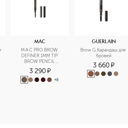
MAC
GUERLAIN
 
M·A·C PRO BROW 
Brow G Карандаш для 
DEFINER 1MM TIP 
бровей
BROW PENCIL 
3 660
¤
Карандаш для бровей
3 290
¤
+
8
e-height: 107%; color: #00b0f0;">M·A·C PRO BROW DEFINER 