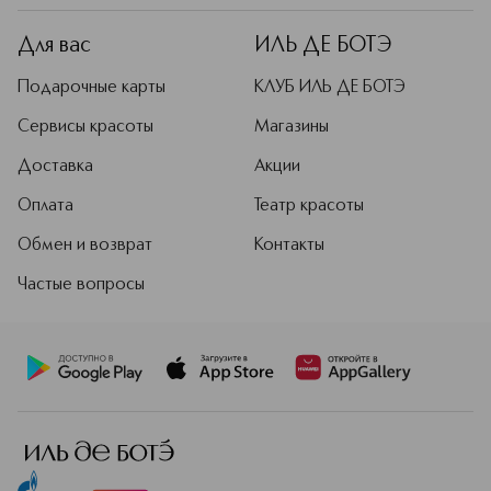
42090); Red 7 Lake (Ci 15850); Red 28 Lake (Ci 45410);
Red 30 Lake (Ci 73360); Yellow 5 Lake (Ci 19140); Yellow 6
Lake (Ci 15985)]
Для вас
_x000D_
ИЛЬ ДЕ БОТЭ
Подарочные карты
КЛУБ ИЛЬ ДЕ БОТЭ
Сервисы красоты
Магазины
Доставка
Акции
Оплата
Театр красоты
Обмен и возврат
Контакты
Частые вопросы