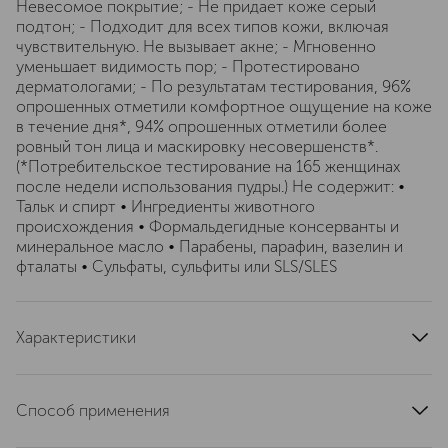
Невесомое покрытие; - Не придает коже серый
подтон; - Подходит для всех типов кожи, включая
чувствительную. Не вызывает акне; - Мгновенно
уменьшает видимость пор; - Протестировано
дерматологами; - По результатам тестирования, 96%
опрошенных отметили комфортное ощущение на коже
в течение дня*, 94% опрошенных отметили более
ровный тон лица и маскировку несовершенств*.
(*Потребительское тестирование на 165 женщинах
после недели использования пудры.) Не содержит: •
Тальк и спирт • Ингредиенты животного
происхождения • Формальдегидные консерванты и
минеральное масло • Парабены, парафин, вазелин и
фталаты • Сульфаты, сульфиты или SLS/SLES
Характеристики
тип кожи
для всех типов
область применения
лицо
Способ применения
тип продукта
пудра
Равномерно нанесите на кожу с помощью спонжа или