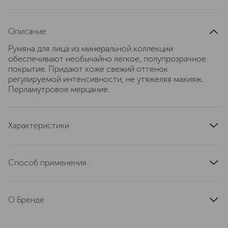
Описание
Румяна для лица из минеральной коллекции
обеспечивают необычайно легкое, полупрозрачное
покрытие. Придают коже свежий оттенок
регулируемой интенсивности, не утяжеляя макияж.
Перламутровое мерцание.
Характеристики
артикул
MT1N350000
Способ применения
Нанесите с помощью кисти и растушуйте.
О Бренде
MAC (Мак) строит свою философию
на свободе самовыражения и