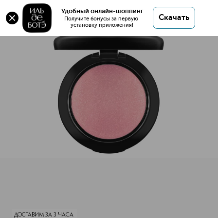
Оригинал 💯 MINERALIZE BLUSH Румяна для лица
Удобный онлайн-шоппинг
Скачать
купить в интернет магазине ИЛЬ ДЕ БОТЭ с
Получите бонусы за первую 
установку приложения!
доставкой.
MINERALIZE BLUSH Румяна для лица
Описание
Характеристики
ДОСТАВИМ ЗА 3 ЧАСА