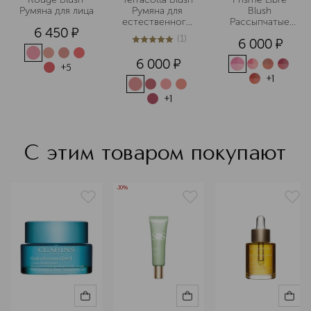
Румяна для лица
Румяна для 
Blush 
естественного 
Рассыпчатые 
6 450
¤
сияния кожи
четырехцветные
(
1
)
6 000
¤
 румяна для 
5
из
5
1
лица
6 000
¤
+
5
+
1
+
1
С этим товаром покупают
-30%