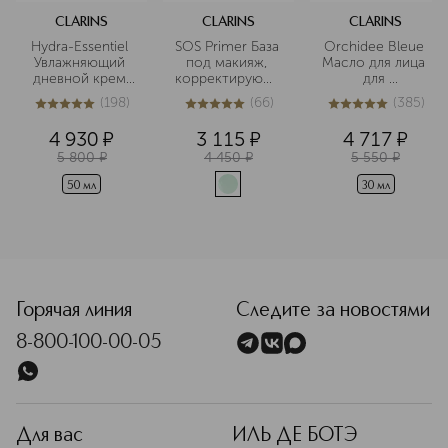
CLARINS
CLARINS
CLARINS
Hydra-Essentiel 
SOS Primer База 
Orchidee Bleue 
Увлажняющий 
под макияж, 
Масло для лица 
дневной крем 
корректирующая
для 
для нормальной 
 покраснения
обезвоженной 
(
198
)
(
66
)
(
385
)
и сухой кожи
кожи
5
из
5
198
4.9
из
5
66
5
из
5
385
4 930
¤
3 115
¤
4 717
¤
5 800
¤
4 450
¤
5 550
¤
50 мл
30 мл
<p class="MsoNormal"><span style="font-size: 12.0pt; line
Горячая линия
Следите за новостями
8-800-100-00-05
Для вас
ИЛЬ ДЕ БОТЭ