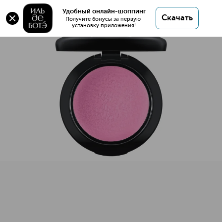
Оригинал 💯 MINERALIZE BLUSH Румяна для лица
Удобный онлайн-шоппинг
Скачать
купить в интернет магазине ИЛЬ ДЕ БОТЭ с
Получите бонусы за первую 
установку приложения!
доставкой.
MINERALIZE BLUSH Румяна для лица
Описание
Характеристики