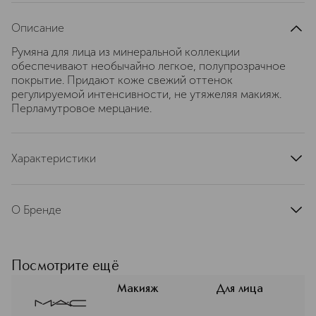
Описание
Румяна для лица из минеральной коллекции
обеспечивают необычайно легкое, полупрозрачное
покрытие. Придают коже свежий оттенок
регулируемой интенсивности, не утяжеляя макияж.
Перламутровое мерцание.
Характеристики
артикул
S2P0130000
О Бренде
MAC (Мак) строит свою философию
на свободе самовыражения и
уважении к индивидуальности.
Посмотрите ещё
Миссия бренда — превратить
макияж в искусство для каждого
Макияж
Для лица
клиента. Авторитет MAC в