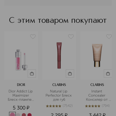
индустрии макияжа неоспорим:
высокий уровень обучения и знания
тысяч визажистов бренда является
стандартом рынка в более чем 120
С этим товаром покупают
странах присутствия.
Подробнее
DIOR
CLARINS
CLARINS
Dior Addict Lip 
Natural Lip 
Instant 
Maximizer 
Perfector Блеск 
Concealer 
Блеск-плампер 
для губ
Консилер от 
для губ
темных кругов 
(
7542
)
(
794
)
5 300
¤
моментального 
5
из
5
7542
5
из
5
794
действия SPF15
2 295
¤
3 442
¤