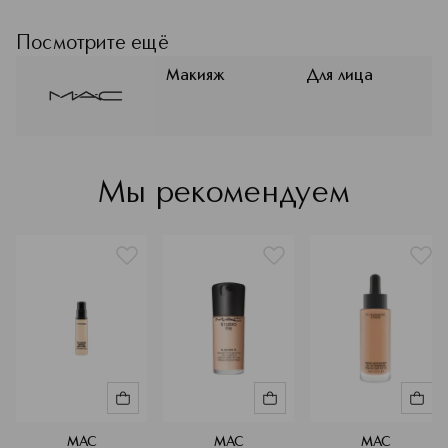
на свободе самовыражения и
уважении к индивидуальности.
Посмотрите ещё
Миссия бренда — превратить
макияж в искусство для каждого
Макияж
Для лица
клиента. Авторитет MAC в
индустрии макияжа неоспорим:
высокий уровень обучения и знания
тысяч визажистов бренда является
стандартом рынка в более чем 120
Мы рекомендуем
странах присутствия.
Подробнее
MAC
MAC
MAC