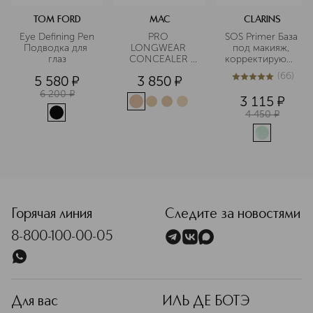
TOM FORD
MAC
CLARINS
Eye Defining Pen 
PRO 
SOS Primer База 
Подводка для 
LONGWEAR 
под макияж, 
глаз
CONCEALER 
корректирующая
Устойчивый 
 покраснения
(
66
)
5 580
¤
3 850
¤
корректор
4.9
из
5
66
6 200
¤
3 115
¤
4 450
¤
<p class="MsoNormal"><span style="font-size: 12.0pt; li
Горячая линия
Следите за новостями
8-800-100-00-05
Для вас
ИЛЬ ДЕ БОТЭ