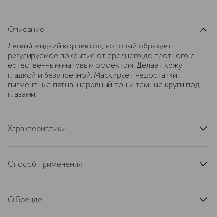
Описание
Легкий жидкий корректор, который образует
регулируемое покрытие от среднего до плотного с
естественным матовым эффектом. Делает кожу
гладкой и безупречной. Маскирует недостатки,
пигментные пятна, неровный тон и темные круги под
глазами.
Характеристики
артикул
MGT9020000
Способ применения
Нанесите на кожу пальцами или кистью.Растушуйте
пальцами или кистью.
О Бренде
MAC (Мак) строит свою философию