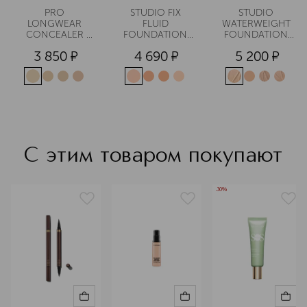
PRO 
STUDIO FIX 
STUDIO 
LONGWEAR 
FLUID 
WATERWEIGHT 
CONCEALER 
FOUNDATION 
FOUNDATION 
Устойчивый 
Тональная 
Тональная 
3 850
¤
4 690
¤
5 200
¤
корректор
основа-флюид 
основа SPF30
SPF15
С этим товаром покупают
-30%