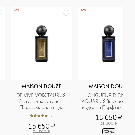
-50%
-50%
MAISON DOUZE
MAISON DOUZE
DE VIVE VOIX TAURUS 
LONGUEUR D'ONDE 
Знак зодиака телец 
AQUARIUS Знак зодиака
Парфюмерная вода
водолей Парфюмерная 
вода
(
1
)
15 650
¤
5
из
5
1
31 300
¤
15 650
¤
31 300
¤
100 мл