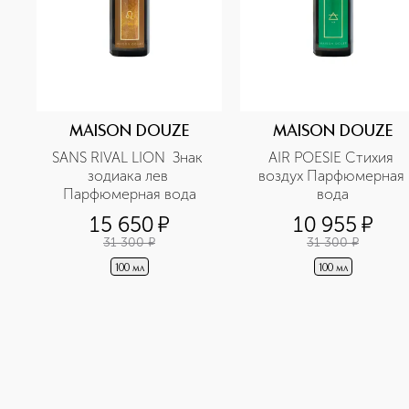
MAISON DOUZE
MAISON DOUZE
SANS RIVAL LION  Знак 
AIR POESIE Стихия 
зодиака лев 
воздух Парфюмерная 
Парфюмерная вода
вода
15 650
¤
10 955
¤
31 300
¤
31 300
¤
100 мл
100 мл