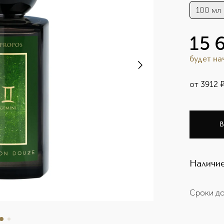
100 мл
15 
будет н
от
3912
В
Наличие
Сроки до