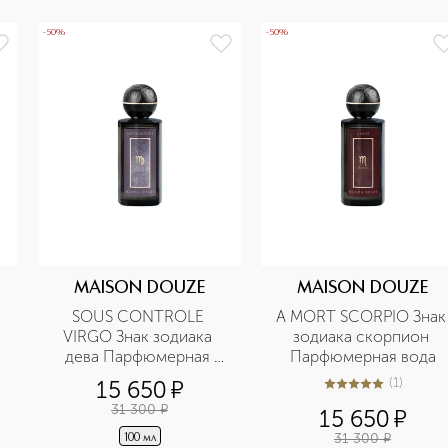
-50%
-50%
MAISON DOUZE
MAISON DOUZE
SOUS CONTROLE 
A MORT SCORPIO Знак 
VIRGO Знак зодиака 
зодиака скорпион 
дева Парфюмерная 
Парфюмерная вода
вода
(
1
)
15 650
¤
5
из
5
1
31 300
¤
15 650
¤
31 300
¤
100 мл