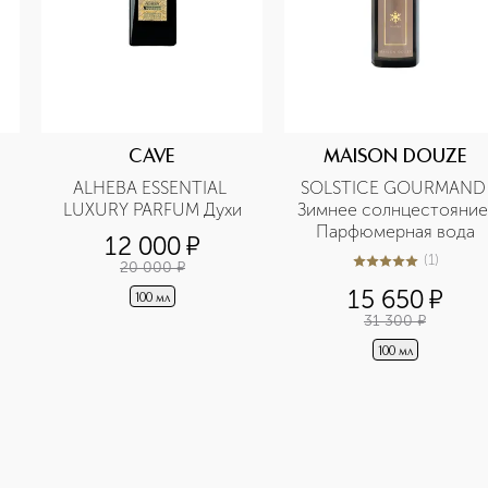
CAVE
MAISON DOUZE
ALHEBA ESSENTIAL 
SOLSTICE GOURMAND 
LUXURY PARFUM Духи
Зимнее солнцестояние 
Парфюмерная вода
12 000
¤
(
1
)
20 000
¤
5
из
5
1
15 650
¤
100 мл
31 300
¤
100 мл