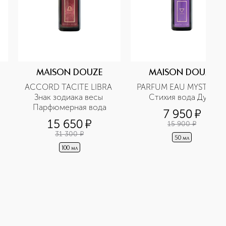
MAISON DOUZE
MAISON DOUZE
ACCORD TACITE LIBRA 
PARFUM EAU MYSTIQUE
Знак зодиака весы 
Стихия вода Духи
Парфюмерная вода
7 950
¤
15 650
¤
15 900
¤
31 300
¤
50 мл
100 мл