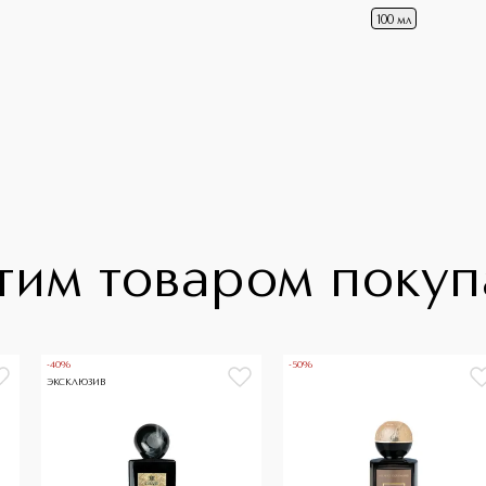
100 мл
тим товаром поку
-40%
-50%
ЭКСКЛЮЗИВ