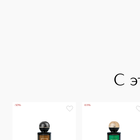
С э
-50%
-65%