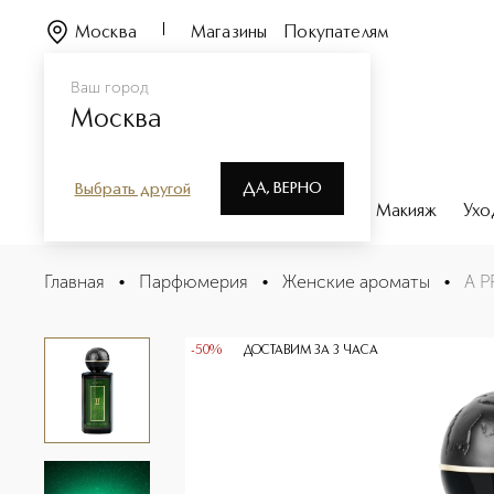
Москва
Магазины
Покупателям
Ваш город
Москва
ДА, ВЕРНО
Выбрать другой
Каталог
Бренды
Парфюмерия
Макияж
Ухо
A PROPOS GEMINI Знак зодиака близнецы Парфюмерна
Главная
•
Парфюмерия
•
Женские ароматы
•
A P
Описание
Характеристики
-50%
ДОСТАВИМ ЗА 3 ЧАСА