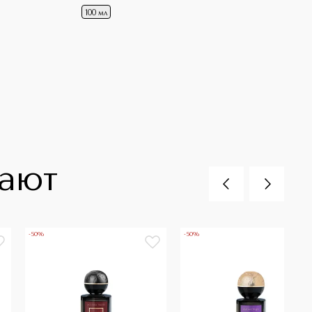
100 мл
пают
-50%
-50%