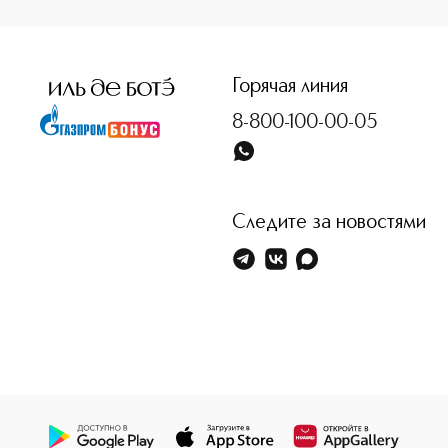
<p class="MsoNormal"><span style="font-size: 12.0pt; lin
Горячая линия
8-800-100-00-05
Следите за новостями