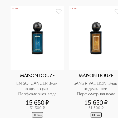
-50%
-50%
MAISON DOUZE
MAISON DOUZE
EN SOI CANCER Знак 
SANS RIVAL LION  Знак 
зодиака рак 
зодиака лев 
Парфюмерная вода
Парфюмерная вода
15 650
¤
15 650
¤
31 300
¤
31 300
¤
100 мл
100 мл