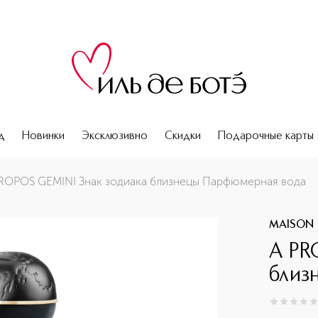
д
Новинки
Эксклюзивно
Скидки
Подарочные карты
я вода
ROPOS GEMINI Знак зодиака близнецы Парфюмерная вода
MAISON
A PR
близ
0
из
5
0