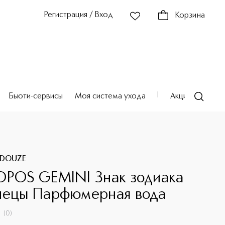
Регистрация / Вход
Корзина
Бьюти-сервисы
Моя система ухода
Акции
Театр
 DOUZE
OPOS GEMINI Знак зодиака
нецы Парфюмерная вода
(
0
)