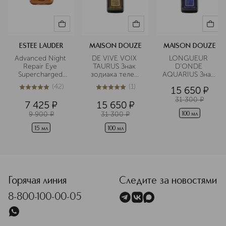
ESTEE LAUDER
MAISON DOUZE
MAISON DOUZE
Advanced Night 
DE VIVE VOIX 
LONGUEUR 
Repair Eye 
TAURUS Знак 
D'ONDE 
Supercharged 
зодиака телец 
AQUARIUS Знак 
Gel-Crème 
Парфюмерная 
зодиака 
(
42
)
(
1
)
15 650
¤
Synchronized 
вода
водолей 
5
из
5
42
5
из
5
1
Multi-Recovery 
Парфюмерная 
31 300
¤
7 425
¤
15 650
¤
Мультифункциональный
вода
9 900
¤
31 300
¤
100 мл
восстанавливающий
15 мл
100 мл
 гель-крем для 
кожи вокруг 
глаз
<p class="MsoNormal"><span style="font-size: 12.0pt; line
Горячая линия
Следите за новостями
8-800-100-00-05