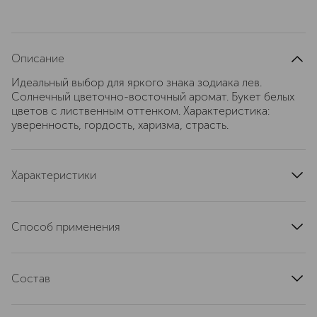
Описание
Идеальный выбор для яркого знака зодиака лев.
Солнечный цветочно-восточный аромат. Букет белых
цветов с лиственным оттенком. Характеристика:
уверенность, гордость, харизма, страсть.
Характеристики
эффект
без эффектов
тип продукта
духи
Способ применения
состав набора
1шт - 100 мл
Распылите с расстояния 20–25 см, избегая попадания
верхние ноты
лавр, мускатный орех
на одежду. Не используйте, находясь на солнце.
ноты сердца
Состав
тубероза, иланг-иланг
базовые ноты
ваниль, лавр
Alcohol Denat., Parfum (Fragrance), Aqua (Water), Bht,
Limonene, Hydroxycitronellal, Hexyl Cinnamal, Linalool,