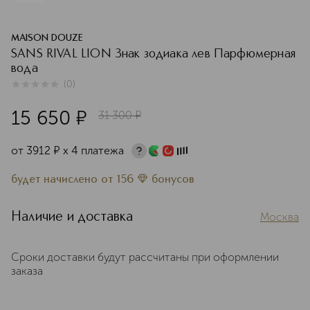
MAISON DOUZE
SANS RIVAL LION Знак зодиака лев Парфюмерная
вода
(
0
)
0
из
5
0
15 650
¤
31 300
¤
от
3912
¤
х 4 платежа
будет начислено
от
156
бонусов
Наличие и доставка
Москва
Сроки доставки будут рассчитаны при оформлении
заказа