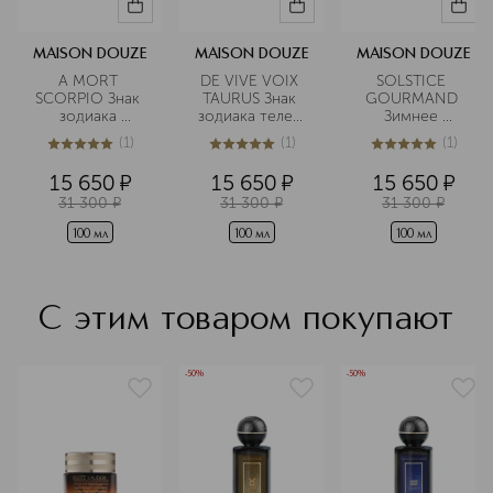
MAISON DOUZE
MAISON DOUZE
MAISON DOUZE
A MORT 
DE VIVE VOIX 
SOLSTICE 
SCORPIO Знак 
TAURUS Знак 
GOURMAND 
зодиака 
зодиака телец 
Зимнее 
скорпион 
Парфюмерная 
солнцестояние 
(
1
)
(
1
)
(
1
)
Парфюмерная 
вода
Парфюмерная 
5
из
5
1
5
из
5
1
5
из
5
1
вода
вода
15 650
¤
15 650
¤
15 650
¤
31 300
¤
31 300
¤
31 300
¤
100 мл
100 мл
100 мл
С этим товаром покупают
-50%
-50%