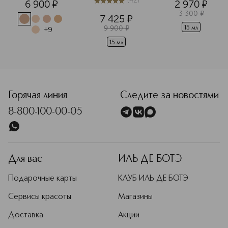
(
42
)
6 900
¤
2 970
¤
Synchronized 
5
из
5
42
Multi-Recovery 
3 300
¤
7 425
¤
Мультифункциональный
9 900
¤
15 мл
+
9
восстанавливающий
15 мл
 гель-крем для 
кожи вокруг 
глаз
<p class="MsoNormal"><span style="font-size: 12.0pt; lin
Горячая линия
Следите за новостями
8-800-100-00-05
Для вас
ИЛЬ ДЕ БОТЭ
Подарочные карты
КЛУБ ИЛЬ ДЕ БОТЭ
Сервисы красоты
Магазины
Доставка
Акции