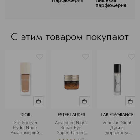
бренде Masion Douze основатель
Парфюмерия
Нишевая
парфюмерия
Самер Захария воплотил свою
любовь к астрологии и всему
сокровенному. Он исследовал
уникальные черты характера знаков
зодиака и создал парфюм,
С этим товаром покупают
олицетворяющий каждый из них.
Парфюмы бренда отличаются
высоким качеством и создаются в
сотрудничестве с именитыми
парфюмерами.
Подробнее
DIOR
ESTEE LAUDER
LAB FRAGRANCE
Dior Forever 
Advanced Night 
Venetian Night 
Hydra Nude 
Repair Eye 
Духи в 
Увлажняющий 
Supercharged 
дорожном 
тональный крем
Gel-Crème 
формате