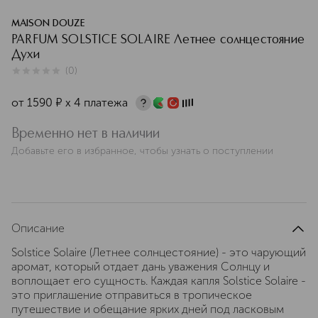
MAISON DOUZE
PARFUM SOLSTICE SOLAIRE Летнее солнцестояние
Духи
(
0
)
0
из
5
0
от
1590
¤
х 4 платежа
Временно нет в наличии
Добавьте его в избранное, чтобы узнать о поступлении
Описание
Solstice Solaire (Летнее солнцестояние) - это чарующий
аромат, который отдает дань уважения Солнцу и
воплощает его сущность. Каждая капля Solstice Solaire -
это приглашение отправиться в тропическое
путешествие и обещание ярких дней под ласковым