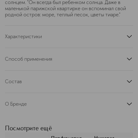
солнцем. "Он всегда был ребенком солнца. Даже в
маленькой парижской квартирке он вспоминал свой
родной остров: море, теплый песок, цветы тиаре."
Характеристики
верхние ноты
маракуйя, кокос
ноты сердца
тубероза, иланг-иланг
Способ применения
базовые ноты
ваниль, пачули
Распылите с расстояния 20-25 см, избегая опадания на
страна производства
Франция
одежду. Не используйте, находясь на солнце.
артикул
Состав
MDSS221
Alcohol Denat., Parfum (Fragrance), Aqua (Water), Bht,
Limonene, Linalool, Geraniol, Alpha-Isomethyl Ionone,
О Бренде
Citral, Citronellol, Farnesol, Isoeugenol, Eugenol.
MAISON DOUZE — нишевая
парфюмерия, вдохновлённая
астрологией и
Посмотрите ещё
сверхъестественными таинствами. В