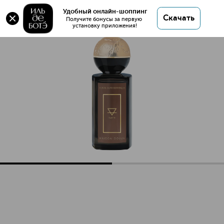
PARFUM TERRE AUTHENTIQUE Стихия земля
Удобный онлайн-шоппинг
Скачать
Духи
Получите бонусы за первую 
установку приложения!
PARFUM TERRE AUTHENTIQUE Стихия земля Духи