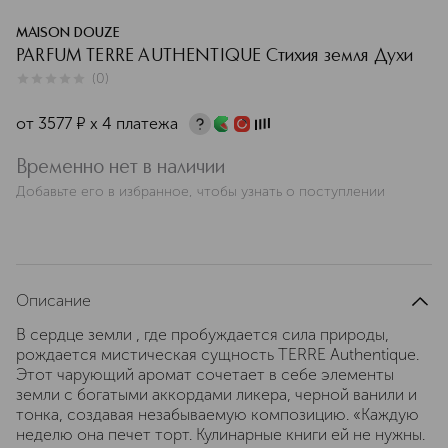
MAISON DOUZE
PARFUM TERRE AUTHENTIQUE Стихия земля Духи
(
0
)
0
из
5
0
от
3577
¤
х 4 платежа
Временно нет в наличии
Добавьте его в избранное, чтобы узнать о поступлении
Описание
В сердце земли , где пробуждается сила природы,
рождается мистическая сущность TERRE Authentique.
Этот чарующий аромат сочетает в себе элементы
земли с богатыми аккордами ликера, черной ванили и
тонка, создавая незабываемую композицию. «Каждую
неделю она печет торт. Кулинарные книги ей не нужны.