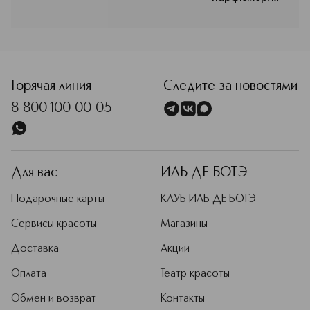
Самер Захария воплотил свою
любовь к астрологии и всему
сокровенному. Он исследовал
уникальные черты характера знаков
зодиака и создал парфюм,
олицетворяющий каждый из них.
Парфюмы бренда отличаются
Горячая линия
Следите за новостями
высоким качеством и создаются в
8-800-100-00-05
сотрудничестве с именитыми
парфюмерами.
Подробнее
Для вас
ИЛЬ ДЕ БОТЭ
Подарочные карты
КЛУБ ИЛЬ ДЕ БОТЭ
Сервисы красоты
Магазины
Доставка
Акции
Оплата
Театр красоты
Обмен и возврат
Контакты