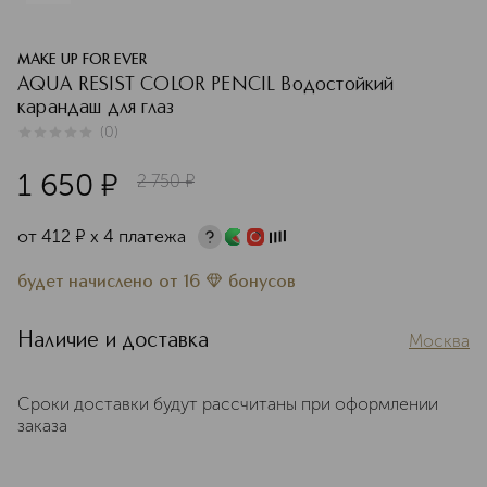
MAKE UP FOR EVER
AQUA RESIST COLOR PENCIL Водостойкий
карандаш для глаз
(
0
)
0
из
5
0
1 650
¤
2 750
¤
от
412
¤
х 4 платежа
будет начислено
от
16
бонусов
Наличие и доставка
Москва
Сроки доставки будут рассчитаны при оформлении
заказа