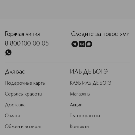
объединение 40 ведущих
визажистов со всего мира, которые
помогают разрабатывать новые
продукты, подбирать оттенки и
<p class="MsoNormal"><span style="font-size: 12.0pt; lin
совершенствовать техники макияжа
для разных типов и тонов кожи.
Горячая линия
Следите за новостями
Подробнее
8-800-100-00-05
Для вас
ИЛЬ ДЕ БОТЭ
Подарочные карты
КЛУБ ИЛЬ ДЕ БОТЭ
Сервисы красоты
Магазины
Доставка
Акции
Оплата
Театр красоты
Обмен и возврат
Контакты