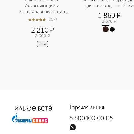
Увлажняющий и 
для глаз водостойкий
восстанавливающий 
1 869
¤
бальзам для губ
(
357
)
2 670
¤
5
из
5
357
2 210
¤
2 600
¤
15 мл
<p class="MsoNormal"><span style="font-size: 12.0pt; lin
Горячая линия
8-800-100-00-05