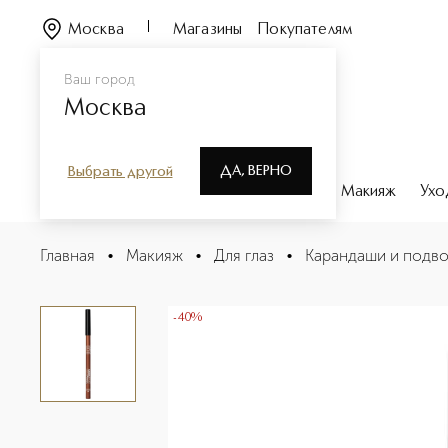
Москва
Магазины
Покупателям
Ваш город
Москва
ДА, ВЕРНО
Выбрать другой
Каталог
Бренды
Парфюмерия
Макияж
Ухо
AQUA RESIST COLOR PENCIL Водостойкий карандаш дл
Главная
•
Макияж
•
Для глаз
•
Карандаши и подво
Описание
Характеристики
-40%