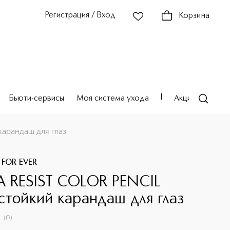
Регистрация / Вход
Корзина
Бьюти-сервисы
Моя система ухода
Акции
Театр
арандаш для глаз
 FOR EVER
 RESIST COLOR PENCIL
стойкий карандаш для глаз
(
0
)