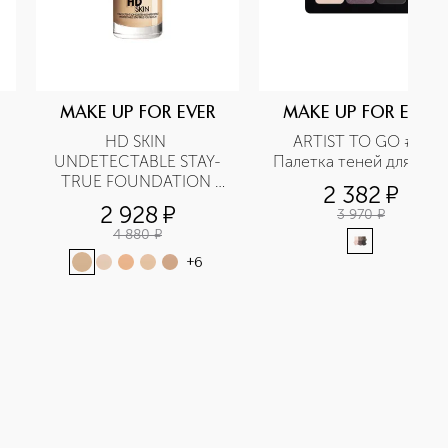
MAKE UP FOR EVER
MAKE UP FOR EVER
HD SKIN 
ARTIST TO GO #3 
ей для глаз 
UNDETECTABLE STAY-
Палетка теней для глаз 
TRUE FOUNDATION 
2 382
¤
Тональный крем
2 928
¤
3 970
¤
4 880
¤
+
6