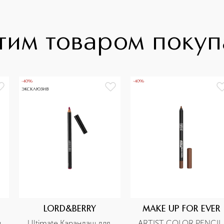
тим товаром поку
-40%
-40%
ЭКСКЛЮЗИВ
LORD&BERRY
MAKE UP FOR EVER
 
Ultimate Карандаш для 
ARTIST COLOR PENCIL 