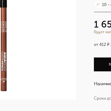
10 -
1 6
будет н
от
412
¤
В
Наличие
Сроки до