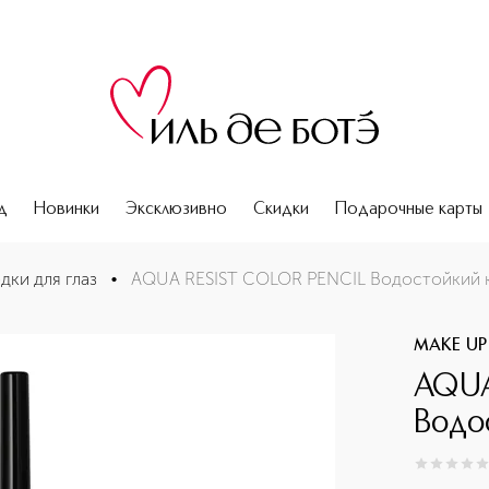
д
Новинки
Эксклюзивно
Скидки
Подарочные карты
я глаз
дки для глаз
•
AQUA RESIST COLOR PENCIL Водостойкий к
MAKE UP
AQUA
Водо
0
из
5
0