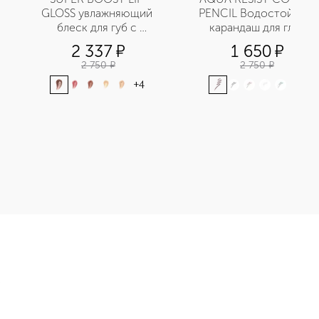
GLOSS увлажняющий 
PENCIL Водостойкий 
блеск для губ с 
карандаш для глаз
эффектом объема
2 337
¤
1 650
¤
2 750
¤
2 750
¤
+
4
+
8
 Водостойкий карандаш для глаз приобретайте в нашем интер
Э