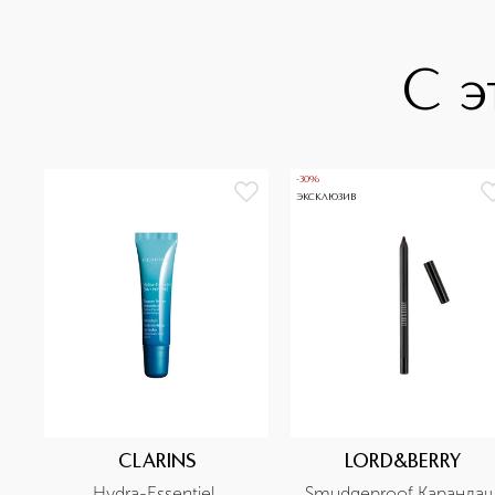
С э
-30%
ЭКСКЛЮЗИВ
CLARINS
LORD&BERRY
Hydra-Essentiel 
Smudgeproof Карандаш