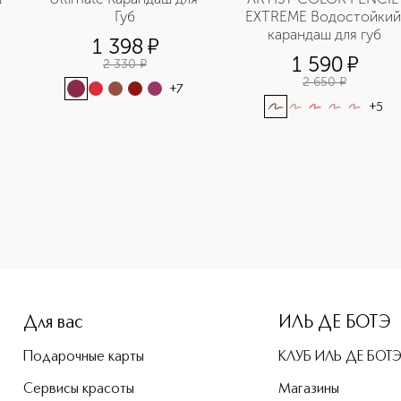
Губ
EXTREME Водостойкий 
карандаш для губ
1 398
¤
1 590
¤
2 330
¤
2 650
¤
+
7
+
5
e-height: 107%; color: #00b0f0;">AQUA RESIST COLOR PENCIL
Для вас
ИЛЬ ДЕ БОТЭ
Подарочные карты
КЛУБ ИЛЬ ДЕ БОТ
Сервисы красоты
Магазины