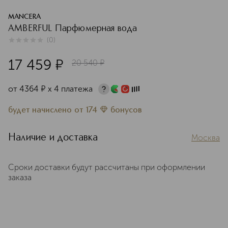
MANCERA
AMBERFUL Парфюмерная вода
(
0
)
0
из
5
0
17 459
¤
20 540
¤
от
4364
¤
х 4 платежа
будет начислено
от
174
бонусов
Наличие и доставка
Москва
Сроки доставки будут рассчитаны при оформлении
заказа