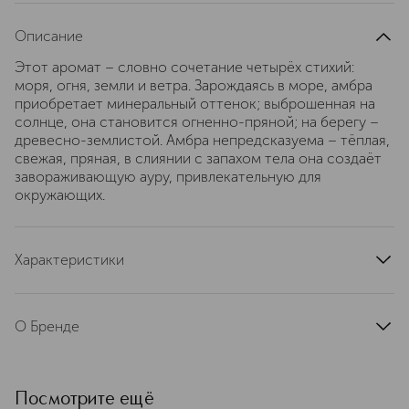
Описание
Этот аромат – словно сочетание четырёх стихий:
моря, огня, земли и ветра. Зарождаясь в море, амбра
приобретает минеральный оттенок; выброшенная на
солнце, она становится огненно-пряной; на берегу –
древесно-землистой. Амбра непредсказуема – тёплая,
свежая, пряная, в слиянии с запахом тела она создаёт
завораживающую ауру, привлекательную для
окружающих.
Характеристики
страна производства
Франция
артикул
94759
О Бренде
Бренд Mancera ― совместный
проект известного французского
парфюмера Пьера Монталя, его
Посмотрите ещё