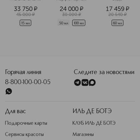
Крем для 
вода
33 750
¤
24 000
¤
17 459
¤
области вокруг 
глаз 
45 000
¤
30 000
¤
20 540
¤
разглаживающий
15 мл
50 мл
100 мл
60 мл
<p class="MsoNormal"><span style="font-size: 12.0pt; lin
Горячая линия
Следите за новостями
8-800-100-00-05
Для вас
ИЛЬ ДЕ БОТЭ
Подарочные карты
КЛУБ ИЛЬ ДЕ БОТЭ
Сервисы красоты
Магазины