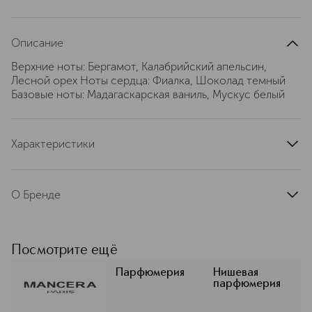
Описание
Верхние ноты: Бергамот, Калабрийский апельсин,
Лесной орех Ноты сердца: Фиалка, Шоколад темный
Базовые ноты: Мадагаскарская ваниль, Мускус белый
Характеристики
страна производства
Франция
артикул
57041
О Бренде
Бренд Mancera ― совместный
проект известного французского
парфюмера Пьера Монталя, его
Посмотрите ещё
друзей и дочери Амели. Первый
бутик был открыт в Париже в 2007
Парфюмерия
Нишевая
парфюмерия
году, а официально бренд был
утвержден в 2008-м. Пьер много