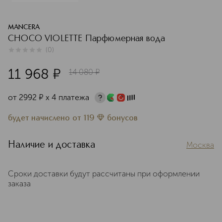
MANCERA
CHOCO VIOLETTE Парфюмерная вода
(
0
)
0
из
5
0
11 968
¤
14 080
¤
от
2992
¤
х 4 платежа
будет начислено
от
119
бонусов
Наличие и доставка
Москва
Сроки доставки будут рассчитаны при оформлении
заказа