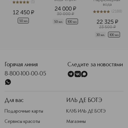
(
1
)
вода
5
из
5
1
24 000
¤
12 450
¤
(
2188
)
30 000
¤
5
из
5
2188
22 325
¤
50 мл
50 мл
100 мл
23 500
¤
30 мл
100 мл
<p class="MsoNormal"><span style="font-size: 12.0pt; lin
Горячая линия
Следите за новостями
8-800-100-00-05
Для вас
ИЛЬ ДЕ БОТЭ
Подарочные карты
КЛУБ ИЛЬ ДЕ БОТЭ
Сервисы красоты
Магазины