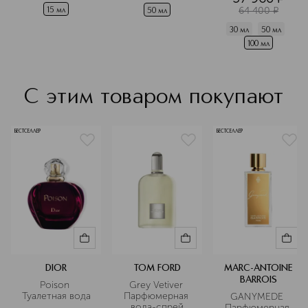
разглаживающий
64 400
¤
15 мл
50 мл
30 мл
50 мл
100 мл
С этим товаром покупают
БЕСТСЕЛЛЕР
БЕСТСЕЛЛЕР
DIOR
TOM FORD
MARC-ANTOINE
BARROIS
Poison 
Grey Vetiver 
Туалетная вода
Парфюмерная 
GANYMEDE 
вода-спрей
Парфюмерная 