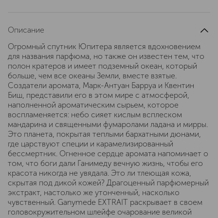
Описание
Огромный спутник Юпитера является вдохновением
для названия парфюма, но также он известен тем, что
полон кратеров и имеет подземный океан, который
больше, чем все океаны Земли, вместе взятые.
Создатели аромата, Марк-Антуан Барруа и Квентин
Биш, представили его в этом мире с атмосферой,
наполненной ароматическим сырьем, которое
воспламеняется: небо сияет кислым всплеском
мандарина и священными фумаролами ладана и мирры.
Это планета, покрытая теплыми бархатными дюнами,
где царствуют специи и карамелизированный
бессмертник. Огненное сердце аромата напоминает о
том, что боги дали Ганимеду вечную жизнь, чтобы его
красота никогда не увядала. Это ли тлеющая кожа,
скрытая под дикой кожей? Драгоценный парфюмерный
экстракт, настолько же утонченный, насколько
чувственный. Ganymede EXTRAIT раскрывает в своем
головокружительном шлейфе очарование великой