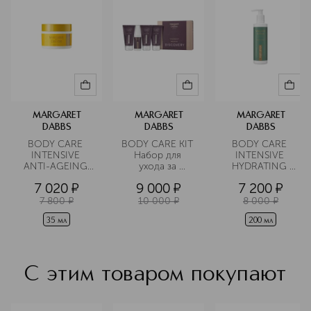
аэропортах, в уборных больших
корпоративных компаний.
Отмеченная множеством наград
продукция Margaret Dabbs® London
разработана и произведена в
Соединенном Королевстве.
Подробнее
MARGARET
MARGARET
MARGARET
DABBS
DABBS
DABBS
BODY CARE 
BODY CARE KIT 
BODY CARE 
INTENSIVE 
Набор для 
INTENSIVE 
ANTI-AGEING 
ухода за 
HYDRATING 
Сыворотка для 
стопами
Лосьон для 
7 020
¤
9 000
¤
7 200
¤
рук 
стоп 
антивозрастная
увлажняющий 
7 800
¤
10 000
¤
8 000
¤
грейпфрут и 
розмарин
35 мл
200 мл
С этим товаром покупают