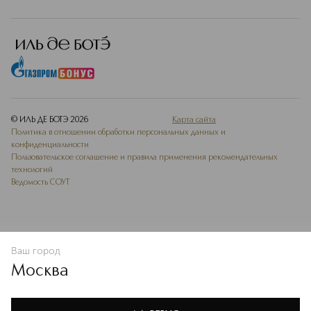
© ИЛЬ ДЕ БОТЭ
2026
Карта сайта
Политика в отношении обработки персональных данных и
конфиденциальности
Пользовательское соглашение и правила применения рекомендательных
технологий
Ведомость СОУТ
Ваш город
В КОРЗИНУ
КУПИТЬ СЕЙЧАС
Москва
Мы используем cookie-файлы и сервисы веб-аналитики. Они
необходимы для улучшения работы сайта. Подробнее –
OK