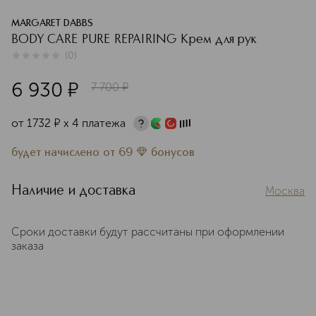
MARGARET DABBS
BODY CARE PURE REPAIRING Крем для рук
(
0
)
0
из
5
0
6 930
¤
7 700
¤
от
1732
¤
х 4 платежа
будет начислено
от
69
бонусов
Наличие и доставка
Москва
Сроки доставки будут рассчитаны при оформлении
заказа