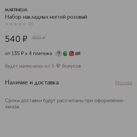
MARTINELIA
Набор накладных ногтей розовый
(
0
)
0
из
5
0
540
¤
600
¤
от
135
¤
х 4 платежа
будет начислено
от
5
бонусов
Наличие и доставка
Москва
Сроки доставки будут рассчитаны при оформлении
заказа