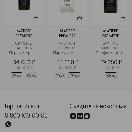
MATIERE
MATIERE
MATIERE
PREMIERE
PREMIERE
PREMIERE
CRYSTAL 
FRENCH 
SANTAL 
SAFFRON 
FLOWER 
AUSTRAL 
Парфюмерный 
Парфюмерная 
Парфюмерный 
экстракт 
вода 
экстракт 
34 650
¤
34 650
¤
49 050
¤
38 500
¤
38 500
¤
54 500
¤
50 мл
100 мл
50 мл
100 мл
100 мл
<p class="MsoNormal"><span style="font-size: 12.0pt; lin
Горячая линия
Следите за новостями
8-800-100-00-05