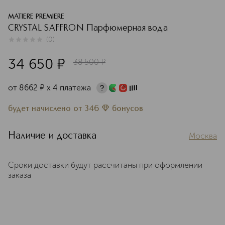
MATIERE PREMIERE
CRYSTAL SAFFRON Парфюмерная вода
(
0
)
0
из
5
0
34 650
¤
38 500
¤
от
8662
¤
х 4 платежа
будет начислено
от
346
бонусов
Наличие и доставка
Москва
Сроки доставки будут рассчитаны при оформлении
заказа