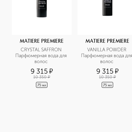
MATIERE PREMIERE
MATIERE PREMIERE
CRYSTAL SAFFRON 
VANILLA POWDER 
Парфюмерная вода для 
Парфюмерная вода для
волос 
волос 
9 315
¤
9 315
¤
10 350
¤
10 350
¤
75 мл
75 мл