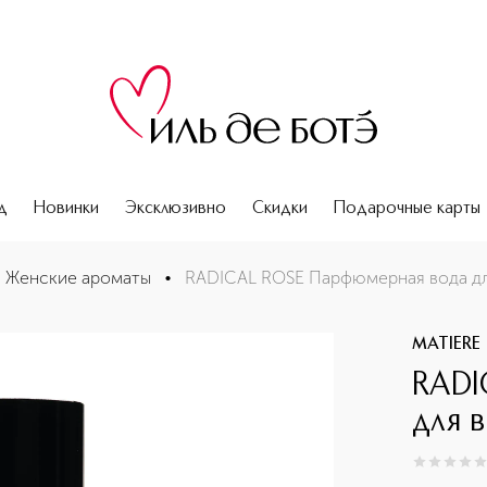
д
Новинки
Эксклюзивно
Скидки
Подарочные карты
Женские ароматы
•
RADICAL ROSE Парфюмерная вода дл
MATIERE 
RADI
для 
0
из
5
0