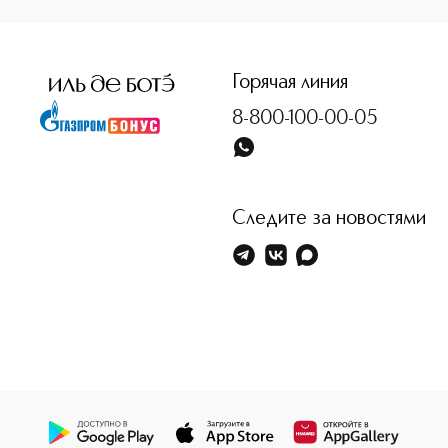
<p class="MsoNormal"><span style="font-size: 12.0pt; lin
Горячая линия
8-800-100-00-05
Следите за новостями