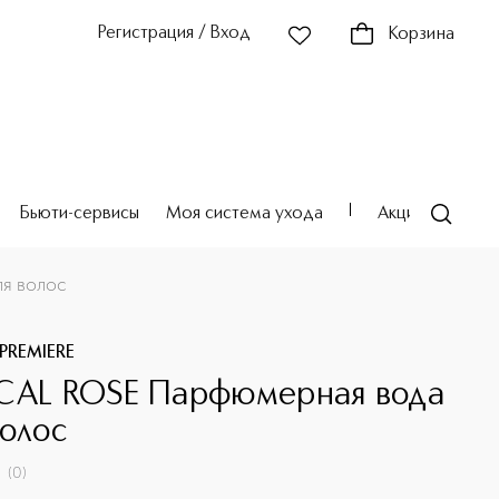
Регистрация / Вход
Корзина
Бьюти-сервисы
Моя система ухода
Акции
Театр
я волос
PREMIERE
CAL ROSE Парфюмерная вода
волос
(
0
)