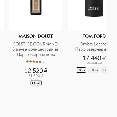
MAISON DOUZE
TOM FORD
SOLSTICE GOURMAND 
Ombre Leather 
Зимнее солнцестояние 
Парфюмерная вода
Парфюмерная вода
17 440
¤
(
1
)
21 800
¤
5
из
5
1
12 520
¤
50 мл
100 мл
150 мл
31 300
¤
100 мл