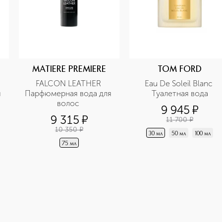
MATIERE PREMIERE
TOM FORD
FALCON LEATHER 
Eau De Soleil Blanc 
 
Парфюмерная вода для 
Туалетная вода
волос 
9 945
¤
9 315
¤
11 700
¤
10 350
¤
30 мл
50 мл
100 мл
75 мл