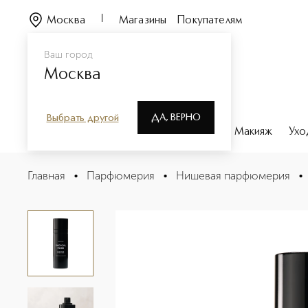
Москва
Магазины
Покупателям
Ваш город
Москва
ДА, ВЕРНО
Выбрать другой
Каталог
Бренды
Парфюмерия
Макияж
Ухо
RADICAL ROSE Парфюмерная вода для волос
Главная
•
Парфюмерия
•
Нишевая парфюмерия
•
Описание
Характеристики