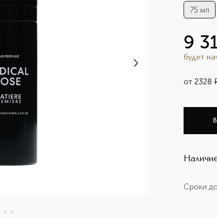
75 мл
9 3
будет н
от
2328
В
Наличие
Сроки до