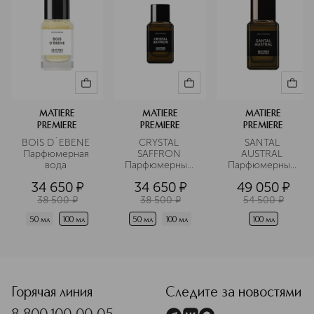
MATIERE
MATIERE
MATIERE
PREMIERE
PREMIERE
PREMIERE
BOIS D`EBENE 
CRYSTAL 
SANTAL 
Парфюмерная 
SAFFRON 
AUSTRAL 
вода 
Парфюмерный 
Парфюмерный 
экстракт 
экстракт 
34 650
¤
34 650
¤
49 050
¤
38 500
¤
38 500
¤
54 500
¤
50 мл
100 мл
50 мл
100 мл
100 мл
<p class="MsoNormal"><span style="font-size: 12.0pt; lin
Горячая линия
Следите за новостями