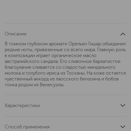
Описание
В томном глубоком аромате Орельен Гишар объединил
редкие ноты, привезенные со всего мира. Главную роль
в композиции играет органическое масло
австралийского сандала. Его сливочное бархатистое
благоухание сливается со сладостью миндального
молока и голубого ириса из Тосканы. На коже остается
чувственный аккорд из лаосского бензоина и бобов
тонка родом из Венесуэлы.
Характеристики
тип продукта
парфюмерная вода
верхние ноты
ирис
Способ применения