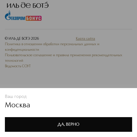
© ИЛЬ ДЕ БОТЭ
2026
Карта сайта
Политика в отношении обработки персональных данных и
конфиденциальности
Пользовательское соглашение и правила применения рекомендательных
технологий
Ведомость СОУТ
Ваш город
В КОРЗИНУ
КУПИТЬ СЕЙЧАС
Москва
Мы используем cookie-файлы и сервисы веб-аналитики. Они
необходимы для улучшения работы сайта. Подробнее –
OK
в
Политике конфиденциальности
ДА, ВЕРНО