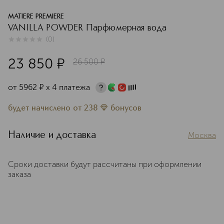
MATIERE PREMIERE
VANILLA POWDER Парфюмерная вода
(
0
)
0
из
5
0
23 850
¤
26 500
¤
от
5962
¤
х 4 платежа
будет начислено
от
238
бонусов
Наличие и доставка
Москва
Сроки доставки будут рассчитаны при оформлении
заказа