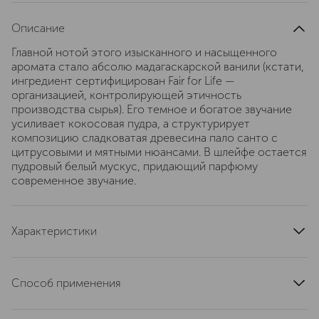
Описание
Главной нотой этого изысканного и насыщенного
аромата стало абсолю мадагаскарской ванили (кстати,
ингредиент сертифицирован Fair for Life —
организацией, контролирующей этичность
производства сырья). Его темное и богатое звучание
усиливает кокосовая пудра, а структурирует
композицию сладковатая древесина пало санто с
цитрусовыми и мятными нюансами. В шлейфе остается
пудровый белый мускус, придающий парфюму
современное звучание.
Характеристики
тип продукта
парфюмерная вода
верхние ноты
ваниль
Способ применения
базовые ноты
мускус
Нанести на тело или одежду избегая поподания в глаза
группа ароматов
древесные