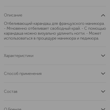
Описание
Отбеливающий карандаш для французского маникюра.
- Мгновенно отбеливает свободный край. - С помощью
карандаша можно визуально удлинить ногти. - Может
использоваться в процедуре маникюра и педикюра.
Характеристики
страна производства
Швейцария
артикул
14-465
Способ применения
1. После того, как ногти и кутикула обработаны,
увлажнить кончик карандаша и провести линию под
Состав
свободным краем ногтя. 2. Нанести основу
(желательно Мава Уайт). 3. Нанести завершающее
Kaolin (белая глина) – обволакивающее и
покрытие.
абсорбирующее (поглощающее), применяется в
О Бренде
медицине, не токсичен, обеспечивает стойкость