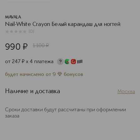
MAVALA
Nail-White Crayon Белый карандаш для ногтей
(
0
)
0
из
5
0
990
¤
1 100
¤
от
247
¤
х 4 платежа
будет начислено
от
9
бонусов
Наличие и доставка
Москва
Сроки доставки будут рассчитаны при оформлении
заказа