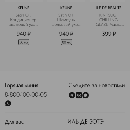
KEUNE
KEUNE
ILE DE BEAUTE
Satin Oil 
Satin Oil 
KINTSUGI 
Кондиционер 
Шампунь 
CHILLING 
шелковый уход 
шелковый уход 
GLAZE Маска 
в дорожном 
в дорожном 
для глубокого 
940
¤
940
¤
399
¤
формате
формате
очищения и 
сияния кожи
80 мл
80 мл
<p class="MsoNormal"><span style="font-size: 12.0pt; line
Горячая линия
Следите за новостями
8-800-100-00-05
Для вас
ИЛЬ ДЕ БОТЭ