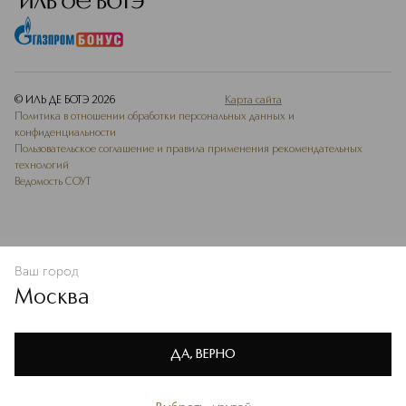
© ИЛЬ ДЕ БОТЭ
2026
Карта сайта
Политика в отношении обработки персональных данных и
конфиденциальности
Пользовательское соглашение и правила применения рекомендательных
технологий
Ведомость СОУТ
Ваш город
В КОРЗИНУ
КУПИТЬ СЕЙЧАС
Москва
Мы используем cookie-файлы и сервисы веб-аналитики. Они
необходимы для улучшения работы сайта. Подробнее –
OK
в
Политике конфиденциальности
ДА, ВЕРНО