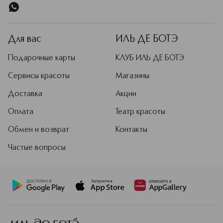
сих пор у некоторых средств не
существует аналогов в мире — они
настолько эффективны и научно
обоснованы, что позволяют
Для вас
ИЛЬ ДЕ БОТЭ
добиваться 100%-ной
эффективности.
Подарочные карты
КЛУБ ИЛЬ ДЕ БОТЭ
Подробнее
Сервисы красоты
Магазины
Доставка
Акции
Оплата
Театр красоты
Обмен и возврат
Контакты
Частые вопросы