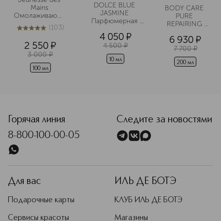
DOLCE BLUE 
Mains 
BODY CARE 
JASMINE 
Омолаживающий
PURE 
Парфюмерная 
 крем для рук
REPAIRING 
(
103
)
вода в дорожном 
Крем для рук
5
из
5
103
4 050
¤
формате
6 930
¤
2 550
¤
4 500
¤
7 700
¤
3 000
¤
10 мл
200 мл
100 мл
<p class="MsoNormal"><span style="font-size: 12.0pt; line
Горячая линия
Следите за новостями
8-800-100-00-05
Для вас
ИЛЬ ДЕ БОТЭ
Подарочные карты
КЛУБ ИЛЬ ДЕ БОТЭ
Сервисы красоты
Магазины