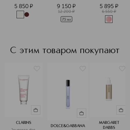
губ 
5 850
¤
9 150
¤
5 895
¤
Совершенство
12 200
¤
6 550
¤
7.5 мл
С этим товаром покупают
CLARINS
MARGARET
DOLCE&GABBANA
DABBS
Jeunesse des 