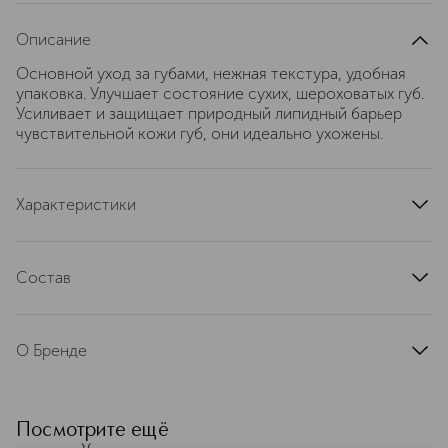
Описание
Основной уход за губами, нежная текстура, удобная
упаковка. Улучшает состояние сухих, шероховатых губ.
Усиливает и защищает природный липидный барьер
чувствительной кожи губ, они идеально ухожены.
Характеристики
страна производства
Германия
артикул
1228MBR
Состав
Априлоза (масло абрикоса), пантенол, 7-
компонентный растительный комплекс MultiExBSASM™.
О Бренде
"
MBR Medical Beauty Research —
немецкий бренд люксовой
профессиональной косметики,
Посмотрите ещё
основанный в 2002 году в