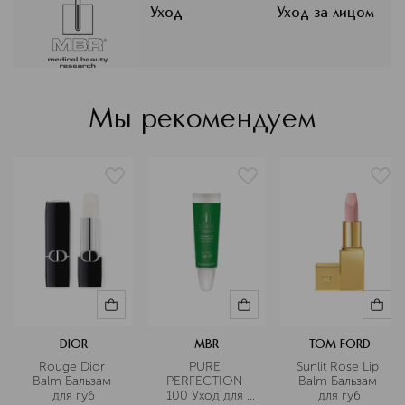
курортном городке Бад-Шлема.
Уход
Уход за лицом
Философия бренда базируется на
синтезе медицинских знаний и
использования активных
косметических компонентов. MBR
создает продукты, направленные на
Мы рекомендуем
биоактивное восстановление кожи
на клеточном уровне. Лаборатории
MBR в Германии проводят
собственные исследования,
подтверждая эффективность
средств клиническими испытаниями.
Подробнее
DIOR
MBR
TOM FORD
Rouge Dior 
PURE 
Sunlit Rose Lip 
Balm Бальзам 
PERFECTION 
Balm Бальзам 
для губ
100 Уход для 
для губ