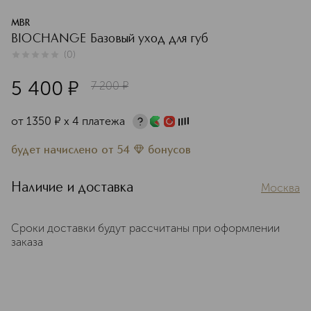
MBR
BIOCHANGE Базовый уход для губ
(
0
)
0
из
5
0
5 400
¤
7 200
¤
от
1350
¤
х 4 платежа
будет начислено
от
54
бонусов
Наличие и доставка
Москва
Сроки доставки будут рассчитаны при оформлении
заказа